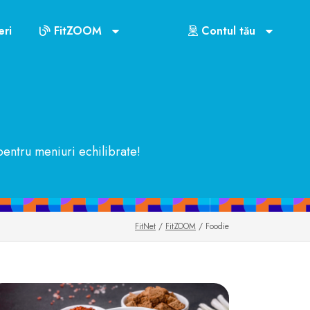
ri
FitZOOM
Contul tău
pentru meniuri echilibrate!
FitNet
/
FitZOOM
/ Foodie