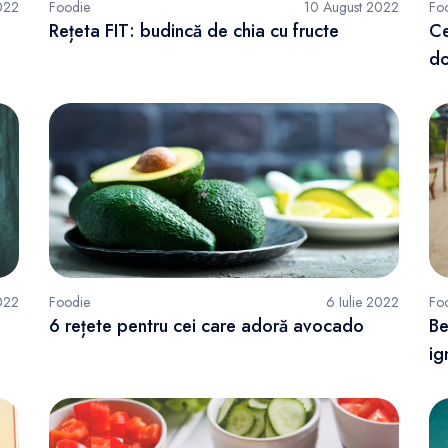
022
Foodie
10 August 2022
Fo
Rețeta FIT: budincă de chia cu fructe
Ce
do
2022
Foodie
6 Iulie 2022
Fo
6 rețete pentru cei care adoră avocado
Be
ig