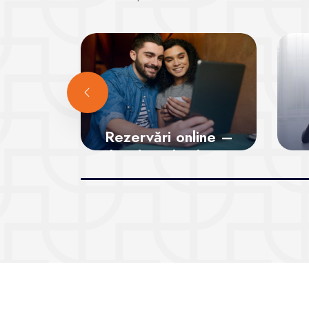
Rezervări online –
locul tău la clase,
garantat!
Vezi sălile