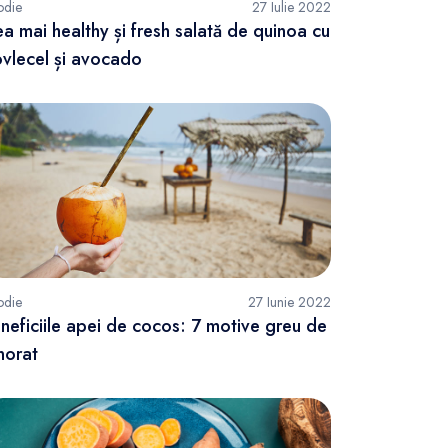
odie
27 Iulie 2022
a mai healthy și fresh salată de quinoa cu
vlecel și avocado
odie
27 Iunie 2022
neficiile apei de cocos: 7 motive greu de
norat