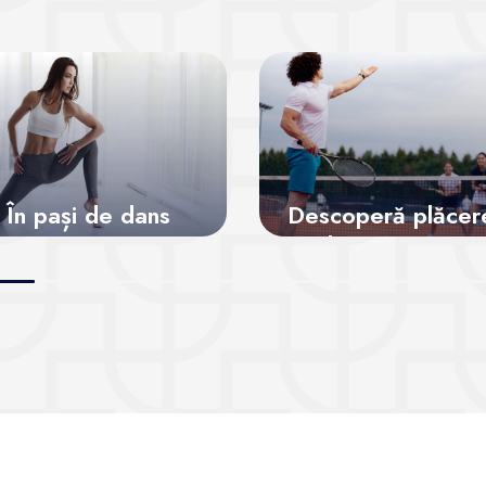
În pași de dans
Descoperă plăcer
de a juca tenis
Vezi sălile
Vezi sălile