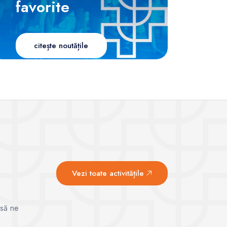
favorite
citește noutățile
Vezi toate activitățile
 să ne