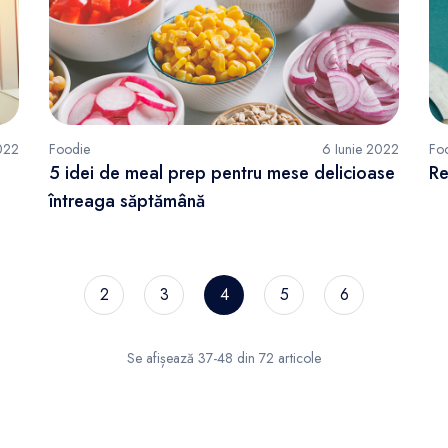
2022
Foodie
6 Iunie 2022
Fo
5 idei de meal prep pentru mese delicioase
Re
întreaga săptămână
2
3
4
5
6
Se afișează 37-48 din 72 articole