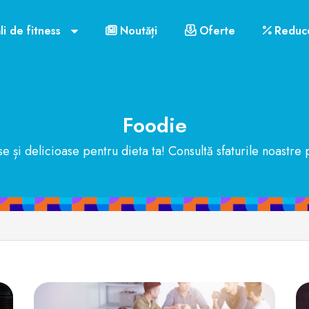
li de fitness
Noutăți
Oferte
Reduce
Foodie
 și delicioase pentru dieta ta! Consultă sfaturile noastre 