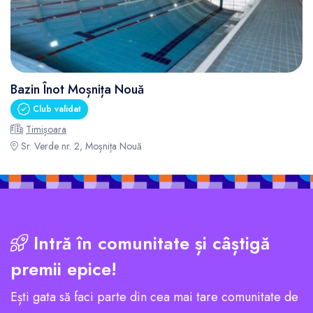
Bazin Înot Moșnița Nouă
Club validat
Timișoara
Sr. Verde nr. 2, Moșnița Nouă
Intră în comunitate și câștigă
premii epice!
Ești gata să faci parte din cea mai tare comunitate de