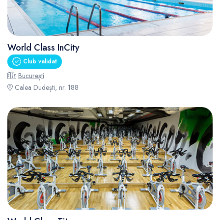
World Class InCity
Club validat
București
Calea Dudești, nr. 188