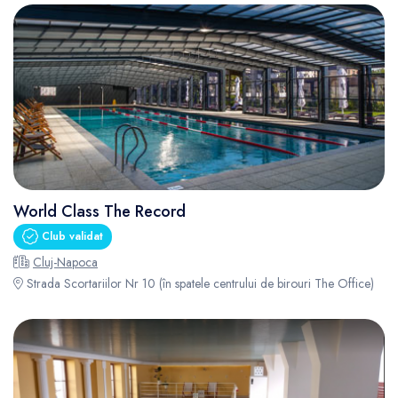
World Class The Record
Club validat
Cluj-Napoca
Strada Scortariilor Nr 10 (în spatele centrului de birouri The Office)