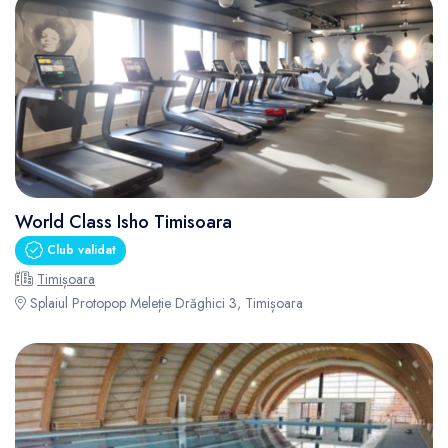
World Class Isho Timisoara
Club validat
Timișoara
Splaiul Protopop Meleție Drăghici 3, Timișoara