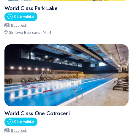
World Class Park Lake
Club validat
București
Str. Liviu Rebreanu, Nr. 4
World Class One Cotroceni
Club validat
București