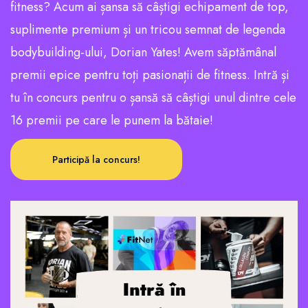
fitness? Acum ai șansa să câștigi echipament de top,
suplimente premium și un tricou semnat de legenda
bodybuilding-ului, Dorian Yates! Avem săptămânal
premii epice pentru toți pasionații de fitness. Intră și
tu în concurs pentru o șansă să câștigi unul dintre cele
16 premii pe care le punem la bătaie!
Participă la concurs!