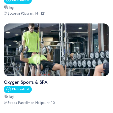
Club validat
Iași
Şoseaua Păcurari, Nr. 121
Oxygen Sports & SPA
Club validat
Iași
Strada Pantelimon Halipa, nr. 10