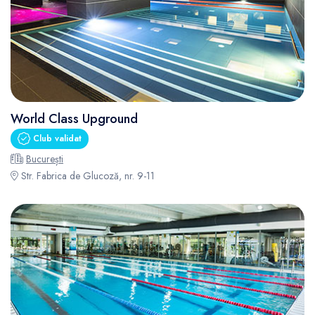
World Class Upground
Club validat
București
Str. Fabrica de Glucoză, nr. 9-11