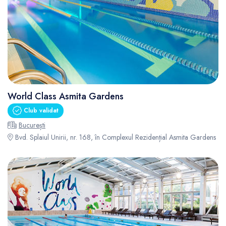
World Class Asmita Gardens
Club validat
București
Bvd. Splaiul Unirii, nr. 168, în Complexul Rezidențial Asmita Gardens