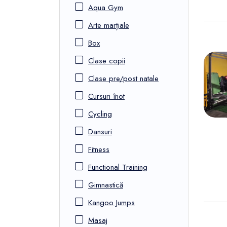
Aqua Gym
Arte marțiale
Box
Clase copii
Clase pre/post natale
Cursuri înot
Cycling
Dansuri
Fitness
Functional Training
Gimnastică
Kangoo Jumps
Masaj