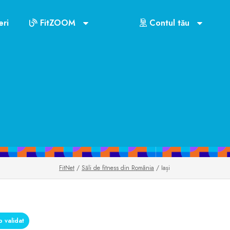
ri
FitZOOM
Contul tău
FitNet
/
Săli de fitness din România
/ Iași
 validat