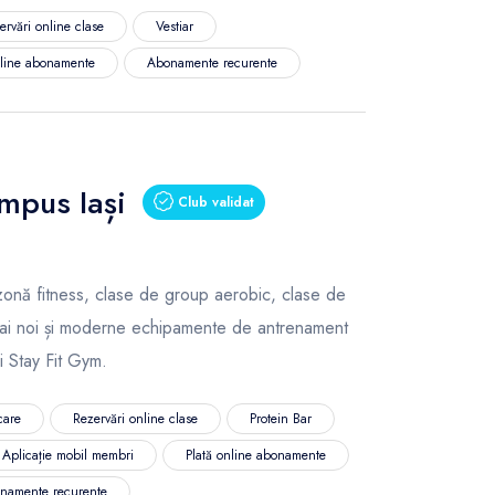
ervări online clase
Vestiar
nline abonamente
Abonamente recurente
ampus Iași
Club validat
, zonă fitness, clase de group aerobic, clase de
mai noi și moderne echipamente de antrenament
i Stay Fit Gym.
care
Rezervări online clase
Protein Bar
Aplicație mobil membri
Plată online abonamente
namente recurente