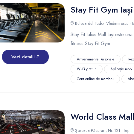
Stay Fit Gym Iași
Bulevardul Tudor Vladimirescu - I
Stay Fit Iulius Mall Iași este una
fitness Stay Fit Gym.
Vezi detalii
Antrenamente Personale
Rez
Wi-Fi gratuit
Aplicație mobi
Cont online de membru
Abo
World Class Mal
Şoseaua Păcurari, Nr. 121 - Iași