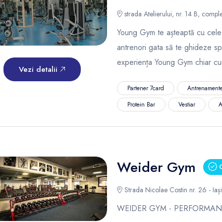
strada Atelierului, nr. 14 B, compl
Young Gym te așteaptă cu cele
antrenori gata să te ghideze spre
experiența Young Gym chiar c
Vezi detalii
Partener 7card
Antrenamente
Protein Bar
Vestiar
A
Weider Gym
C
Strada Nicolae Costin nr. 26 - Iași
WEIDER GYM - PERFORMAN