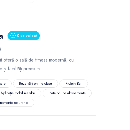
a
Club validat
i
 Fit oferă o sală de fitness modernă, cu
și facilități premium.
care
Rezervări online clase
Protein Bar
Aplicație mobil membri
Plată online abonamente
namente recurente