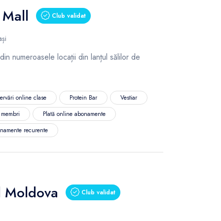
 Mall
Club validat
ași
 din numeroasele locații din lanțul sălilor de
ervări online clase
Protein Bar
Vestiar
l membri
Plată online abonamente
namente recurente
l Moldova
Club validat