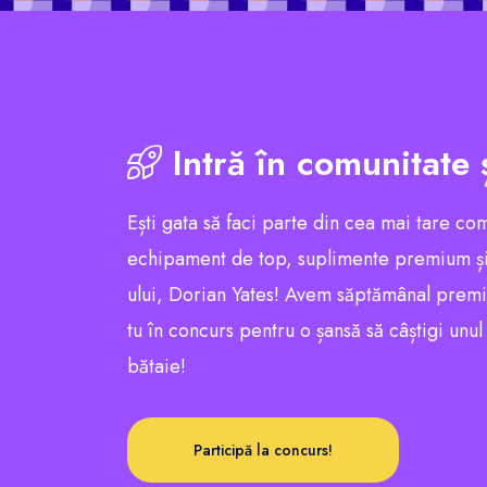
Intră în comunitate 
Ești gata să faci parte din cea mai tare co
echipament de top, suplimente premium și
ului, Dorian Yates! Avem săptămânal premii e
tu în concurs pentru o șansă să câștigi unu
bătaie!
Participă la concurs!