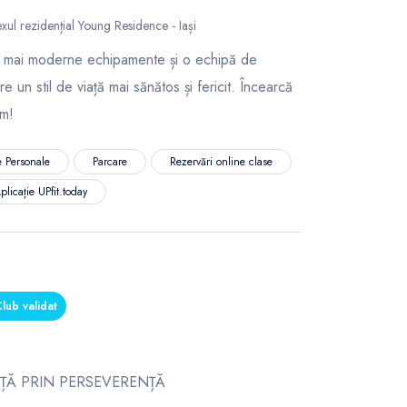
exul rezidențial Young Residence - Iași
 mai moderne echipamente și o echipă de
 un stil de viață mai sănătos și fericit. Încearcă
um!
 Personale
Parcare
Rezervări online clase
plicație UPfit.today
lub validat
ȚĂ PRIN PERSEVERENȚĂ