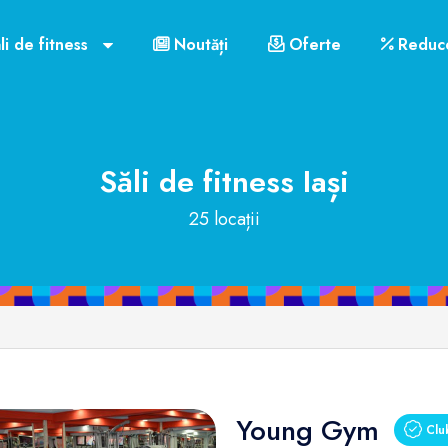
li de fitness
Noutăți
Oferte
Reduce
Săli de fitness
Iași
25 locații
Young Gym
Club