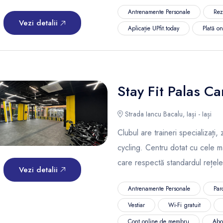
Antrenamente Personale
Rez
Vezi detalii
Aplicație UPfit.today
Plată o
Stay Fit Palas C
Strada Iancu Bacalu, Iași - Iași
Clubul are traineri specializați
cycling. Centru dotat cu cele 
care respectă standardul rețele
Vezi detalii
Antrenamente Personale
Par
Vestiar
Wi-Fi gratuit
Cont online de membru
Abo