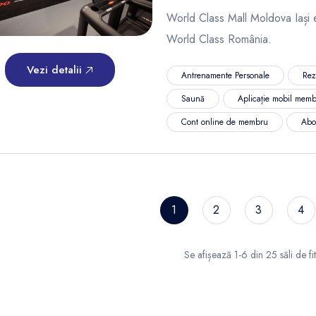
World Class Mall Moldova Iași es
World Class România.
Vezi detalii
Antrenamente Personale
Rez
Saună
Aplicație mobil memb
Cont online de membru
Abo
1
2
3
4
Se afișează 1-6 din 25 săli de fi