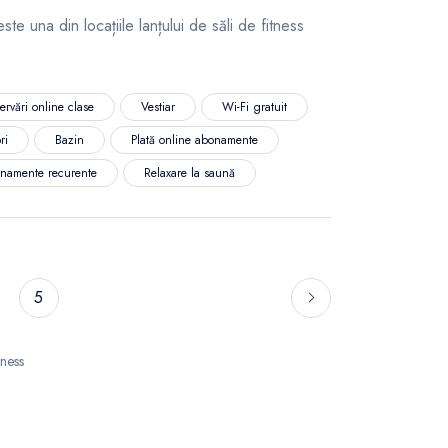
te una din locațiile lanțului de săli de fitness
ervări online clase
Vestiar
Wi-Fi gratuit
ri
Bazin
Plată online abonamente
namente recurente
Relaxare la saună
5
tness