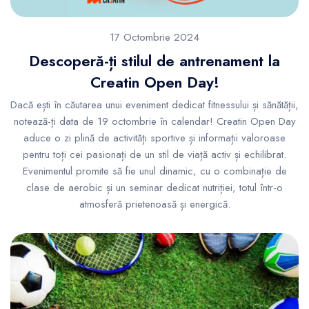
17 Octombrie 2024
Descoperă-ți stilul de antrenament la
Creatin Open Day!
Dacă ești în căutarea unui eveniment dedicat fitnessului și sănătății,
notează-ți data de 19 octombrie în calendar! Creatin Open Day
aduce o zi plină de activități sportive și informații valoroase
pentru toți cei pasionați de un stil de viață activ și echilibrat.
Evenimentul promite să fie unul dinamic, cu o combinație de
clase de aerobic și un seminar dedicat nutriției, totul într-o
atmosferă prietenoasă și energică.