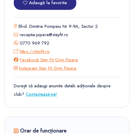
Adaugă la favorite
Blvd. Dimitrie Pompeiu Nr 9-9A, Sector 2
receptie.pipera@stayfit.ro
0770 969 792
https://stayfit.ro
Facebook Stay Fit Gym Pipera
Instagram Stay Fit Gym Pipera
Dorești să adaugi anumite detalii adiționale despre
club?
Contactează-ne!
Orar de funcționare