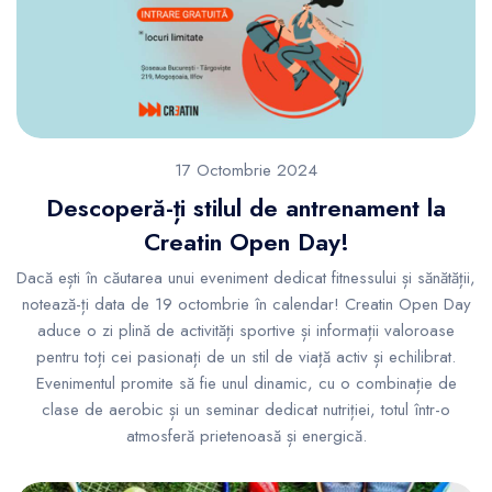
17 Octombrie 2024
Descoperă-ți stilul de antrenament la
Creatin Open Day!
Dacă ești în căutarea unui eveniment dedicat fitnessului și sănătății,
notează-ți data de 19 octombrie în calendar! Creatin Open Day
aduce o zi plină de activități sportive și informații valoroase
pentru toți cei pasionați de un stil de viață activ și echilibrat.
Evenimentul promite să fie unul dinamic, cu o combinație de
clase de aerobic și un seminar dedicat nutriției, totul într-o
atmosferă prietenoasă și energică.