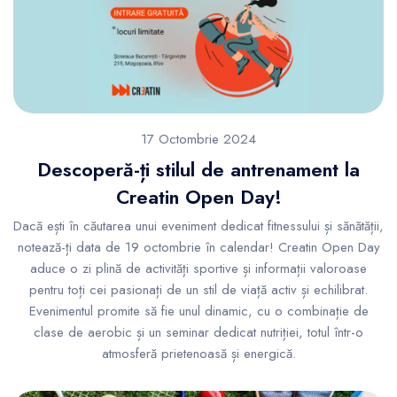
17 Octombrie 2024
Descoperă-ți stilul de antrenament la
Creatin Open Day!
Dacă ești în căutarea unui eveniment dedicat fitnessului și sănătății,
notează-ți data de 19 octombrie în calendar! Creatin Open Day
aduce o zi plină de activități sportive și informații valoroase
pentru toți cei pasionați de un stil de viață activ și echilibrat.
Evenimentul promite să fie unul dinamic, cu o combinație de
clase de aerobic și un seminar dedicat nutriției, totul într-o
atmosferă prietenoasă și energică.