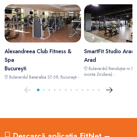
Alexandreea Club Fitness &
SmartFit Studio Arad
Spa
Arad
București
Bulevardul Revoluției nr.39-
incinta Ziridava) -
Bulevardul Basarabia 37-39, București -
Descarcă aplicația FitNet –