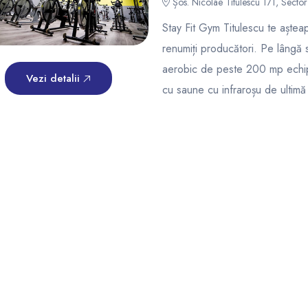
Șos. Nicolae Titulescu 171, Sector 
Stay Fit Gym Titulescu te aștea
renumiți producători. Pe lângă sa
aerobic de peste 200 mp echipa
Vezi detalii
cu saune cu infraroșu de ultimă