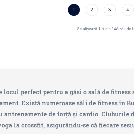
1
2
3
4
Se afișează 1-6 din 146 săli de fi
 locul perfect pentru a găsi o sală de fitness s
ament. Există numeroase săli de fitness în B
u antrenamente de forță și cardio. Cluburile d
 yoga la crossfit, asigurându-se că fiecare se