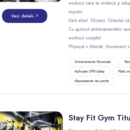
workout care te vindecă și adop
mișcării.
Vezi detalii
Fără efort. Eficient. Orientat că
Cu ajutorul antrenamentelor asi
workout complet.
Physical + Mental. Movement +
Antrenamente Personale
Rez
Aplicație UPfit.today
Plată o
Abonamente recurente
Stay Fit Gym Tit