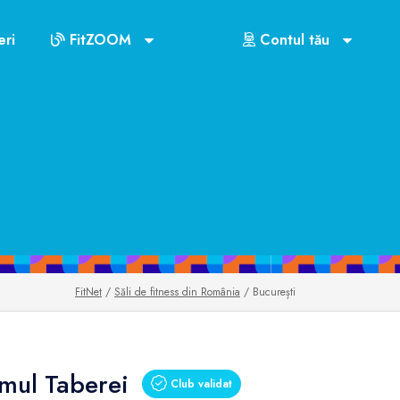
ri
FitZOOM
Contul tău
FitNet
/
Săli de fitness din România
/ București
mul Taberei
Club validat