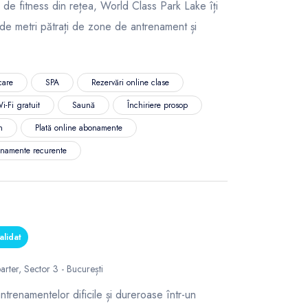
 de fitness din rețea, World Class Park Lake îți
de metri pătrați de zone de antrenament și
care
SPA
Rezervări online clase
i-Fi gratuit
Saună
Închiriere prosop
n
Plată online abonamente
namente recurente
alidat
arter, Sector 3 - București
renamentelor dificile și dureroase într-un