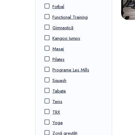
Fotbal
Functional Training
Gimnastică
Kangoo Jumps
Masaj
Pilates
Programe Les Mills
Squash
Tabata
Tenis
TRX
Yoga
Zonă greutăți