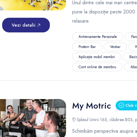
Unul dintre cele mai mari centre
pune la dispoziție peste 2000 
relaxare.
Vezi detalii
Antrenamente Personale
Par
Protein Bar
Vestiar
W
Aplicație mobil membri
Bazi
Cont online de membru
Abo
My Motric
Club v
Splaiul Unirii 165, clădirea B03, p
Schimbăm perspectiva asupra ant