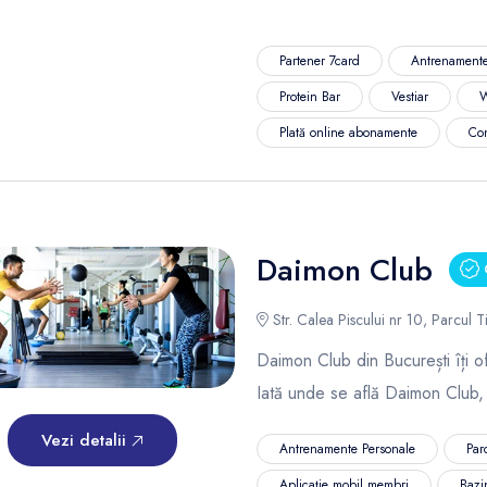
Partener 7card
Antrenamente
Protein Bar
Vestiar
W
Plată online abonamente
Co
Daimon Club
C
Str. Calea Piscului nr 10, Parcul Ti
Daimon Club din București îți of
Iată unde se află Daimon Club,
Vezi detalii
Antrenamente Personale
Par
Aplicație mobil membri
Bazi