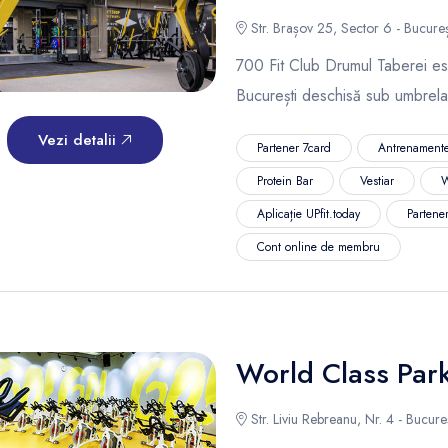
Str. Brașov 25, Sector 6 - Bucureș
700 Fit Club Drumul Taberei est
București deschisă sub umbrela
Vezi detalii
Partener 7card
Antrenamente
Protein Bar
Vestiar
W
Aplicație UPfit.today
Partene
Cont online de membru
World Class Par
Str. Liviu Rebreanu, Nr. 4 - Bucureș