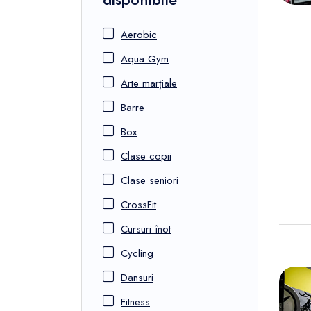
Aerobic
Aqua Gym
Arte marțiale
Barre
Box
Clase copii
Clase seniori
CrossFit
Cursuri înot
Cycling
Dansuri
Fitness