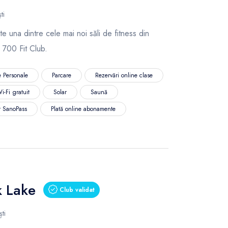
ti
e una dintre cele mai noi săli de fitness din
 700 Fit Club.
 Personale
Parcare
Rezervări online clase
i-Fi gratuit
Solar
Saună
r SanoPass
Plată online abonamente
k Lake
Club validat
ti