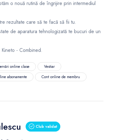
tăm o nouă rutină de îngrijire prin intermediul
tre rezultate care să te facă să fii tu.
state de aparatura tehnologizată te bucuri de un
 Kineto - Combined.
ervări online clase
Vestiar
nline abonamente
Cont online de membru
ulescu
Club validat