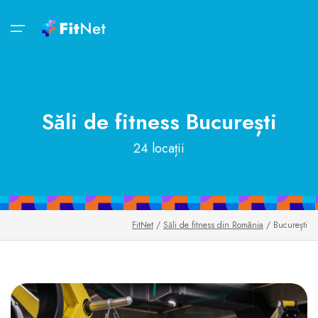
Bun venit!
Săli de fitness
Săli de fitness
FitZOOM
Contul tău
Noutăți
Săli de fitness
București
Săli de fitness
FitZOOM
Intră în cont
Oferte
24 locații
Rețele de săli de fitness
Virtual Trainer
Fă-ți cont
Reduceri
Activități
Tips&Inspo
Aplicația de mobil
Orar clase
Lifestyle
FitNet
/
Săli de fitness din România
/ București
FitZOOM
FitMap
Foodie
Contul tău
FunOne