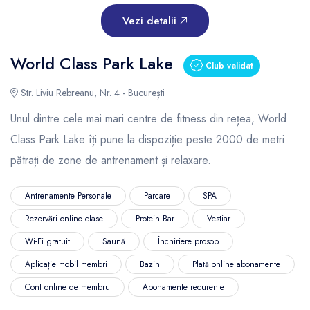
Vezi detalii
World Class Park Lake
Club validat
Str. Liviu Rebreanu, Nr. 4 - București
Unul dintre cele mai mari centre de fitness din rețea, World
Class Park Lake îți pune la dispoziție peste 2000 de metri
pătrați de zone de antrenament și relaxare.
Antrenamente Personale
Parcare
SPA
Rezervări online clase
Protein Bar
Vestiar
Wi-Fi gratuit
Saună
Închiriere prosop
Aplicație mobil membri
Bazin
Plată online abonamente
Cont online de membru
Abonamente recurente