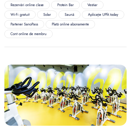
Rezervări online clase
Protein Bar
Vestiar
Wi-Fi gratuit
Solar
Saună
Aplicație UPfit.today
Partener SanoPass
Plată online abonamente
Cont online de membru