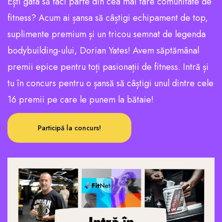
Ești gata să faci parte din cea mai tare comunitate de
fitness? Acum ai șansa să câștigi echipament de top,
suplimente premium și un tricou semnat de legenda
bodybuilding-ului, Dorian Yates! Avem săptămânal
premii epice pentru toți pasionații de fitness. Intră și
tu în concurs pentru o șansă să câștigi unul dintre cele
16 premii pe care le punem la bătaie!
Participă la concurs!