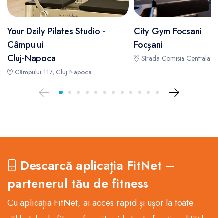
Your Daily Pilates Studio -
City Gym Focsani
Câmpului
Focșani
Cluj-Napoca
Strada Comisia Centrala, n
Câmpului 117, Cluj-Napoca -
Descarcă aplicația FitNet –
partenerul tău de fitness
Cu aplicația FitNet, ai acces rapid și ușor la toate