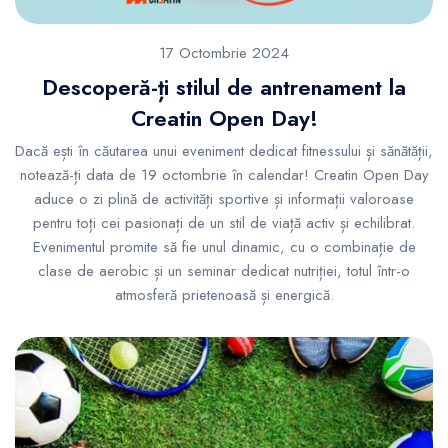
17 Octombrie 2024
Descoperă-ți stilul de antrenament la
Creatin Open Day!
Dacă ești în căutarea unui eveniment dedicat fitnessului și sănătății,
notează-ți data de 19 octombrie în calendar! Creatin Open Day
aduce o zi plină de activități sportive și informații valoroase
pentru toți cei pasionați de un stil de viață activ și echilibrat.
Evenimentul promite să fie unul dinamic, cu o combinație de
clase de aerobic și un seminar dedicat nutriției, totul într-o
atmosferă prietenoasă și energică.