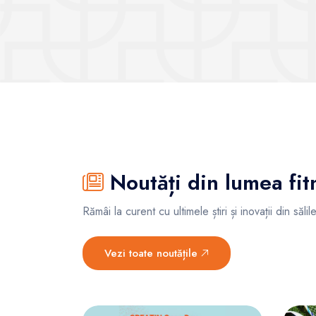
Noutăți din lumea fit
Rămâi la curent cu ultimele știri și inovații din săl
Vezi toate noutățile