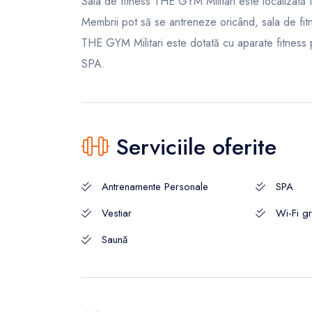
Sala de fitness THE GYM Militari este localizată
Membrii pot să se antreneze oricând, sala de fit
THE GYM Militari este dotată cu aparate fitness 
SPA.
Serviciile oferite
Antrenamente Personale
SPA
Vestiar
Wi-Fi gr
Saună