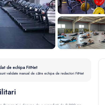
dat de echipa FitNet
te sunt validate manual de către echipa de redactori FitNet
itari