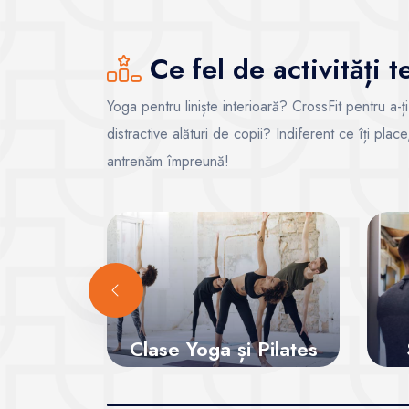
Ce fel de activități 
Yoga pentru liniște interioară? CrossFit pentru a-ț
distractive alături de copii? Indiferent ce îți pla
antrenăm împreună!
Clase Yoga și Pilates
Vezi sălile