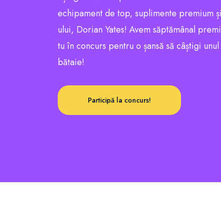
echipament de top, suplimente premium și
ului, Dorian Yates! Avem săptămânal premii e
tu în concurs pentru o șansă să câștigi unu
bătaie!
Participă la concurs!