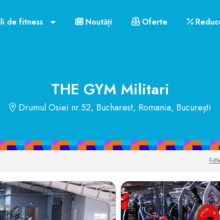
Orar funcționare
Cluburile din București
li de fitness
Noutăți
Oferte
Reduce
US$72
THE GYM Militari
Drumul Osiei nr.52, Bucharest, Romania, București
FitN