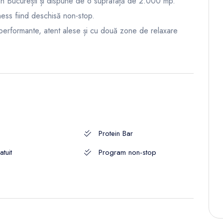
 în București și dispune de o suprafață de 2.000 mp.
ness fiind deschisă non-stop.
performante, atent alese și cu două zone de relaxare
Protein Bar
atuit
Program non-stop