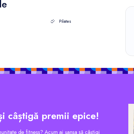
le
Pilates
și câștigă premii epice!
munitate de fitness? Acum ai șansa să câștigi