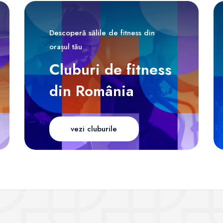
Descoperă sălile de fitness din
orașul tău
Cluburi de fitness
din România
vezi cluburile