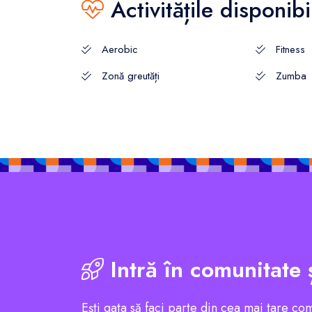
Activitățile disponibi
Aerobic
Fitness
Zonă greutăți
Zumba
Intră în comunitate 
Ești gata să faci parte din cea mai tare co