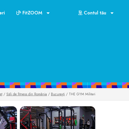
ri
FitZOOM
Contul tău
US$72
et
/
Săli de fitness din România
/
București
/ THE GYM Militari