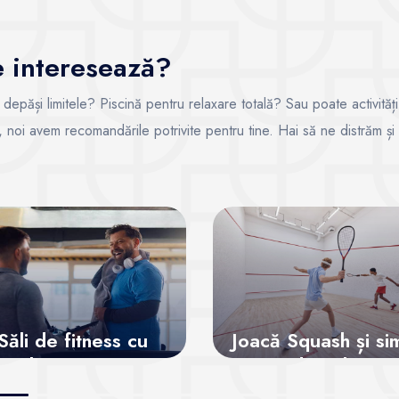
te interesează?
i depăși limitele? Piscină pentru relaxare totală? Sau poate activități
ce, noi avem recomandările potrivite pentru tine. Hai să ne distrăm și
Săli de fitness cu
Joacă Squash și si
abonamente
adrenalina
recurente