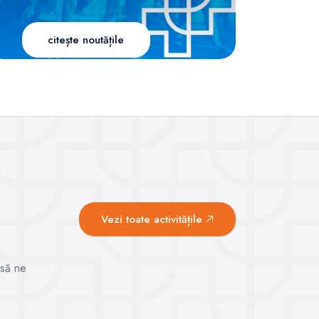
citește noutățile
Vezi toate activitățile
 să ne