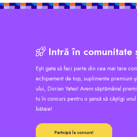
Intră în comunitate 
Ești gata să faci parte din cea mai tare co
echipament de top, suplimente premium și
ului, Dorian Yates! Avem săptămânal premii e
tu în concurs pentru o șansă să câștigi unu
bătaie!
Participă la concurs!