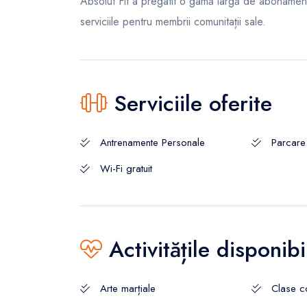
Absolut Fit a pregatit o gamă largă de abonament
serviciile pentru membrii comunitații sale.
Serviciile oferite
Antrenamente Personale
Parcare
Wi-Fi gratuit
Activitățile disponibi
Arte marțiale
Clase c