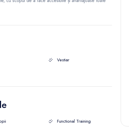
e, cu scopul de a face accesibile și avantajoase toate
Vestiar
le
opii
Functional Training