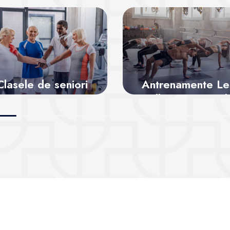
Clasele de seniori
Antrenamente Le
ntru o viață activă
Mills – energie l
superlativ
Vezi sălile
Vezi sălile