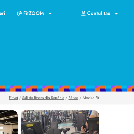
ri
FitZOOM
Contul tău
US$72
FitNet
/
Săli de fitness din România
/
Bârlad
/ Absolut Fit