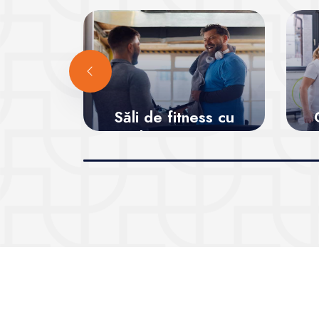
Săli de fitness cu
abonamente
pe
recurente
Vezi sălile