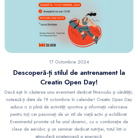
17 Octombrie 2024
Descoperă-ți stilul de antrenament la
Creatin Open Day!
Dacă ești în căutarea unui eveniment dedicat fitnessului și sănătății,
notează-ți data de 19 octombrie în calendar! Creatin Open Day
aduce o zi plină de activități sportive și informații valoroase
pentru toți cei pasionați de un stil de viață activ și echilibrat.
Evenimentul promite să fie unul dinamic, cu o combinație de
clase de aerobic și un seminar dedicat nutriției, totul într-o
atmosferă prietenoasă și energică.