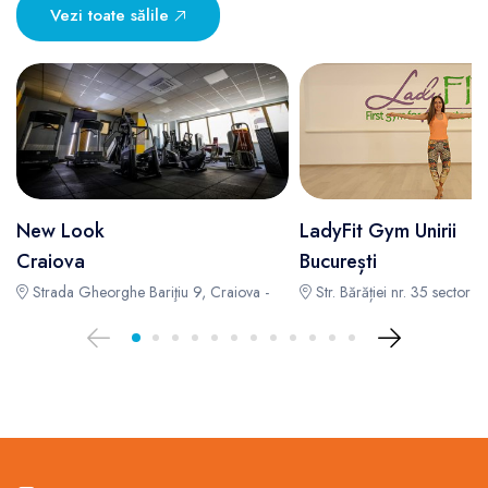
Vezi toate sălile
New Look
LadyFit Gym Unirii
Craiova
București
Strada Gheorghe Bariţiu 9, Craiova -
Str. Bărăției nr. 35 sector 3 