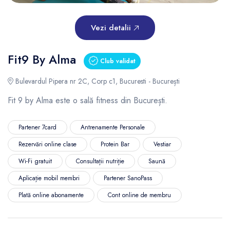
Vezi detalii
Fit9 By Alma
Club validat
Bulevardul Pipera nr 2C, Corp c1, Bucuresti - București
Fit 9 by Alma este o sală fitness din București.
Partener 7card
Antrenamente Personale
Rezervări online clase
Protein Bar
Vestiar
Wi-Fi gratuit
Consultații nutriție
Saună
Aplicație mobil membri
Partener SanoPass
Plată online abonamente
Cont online de membru