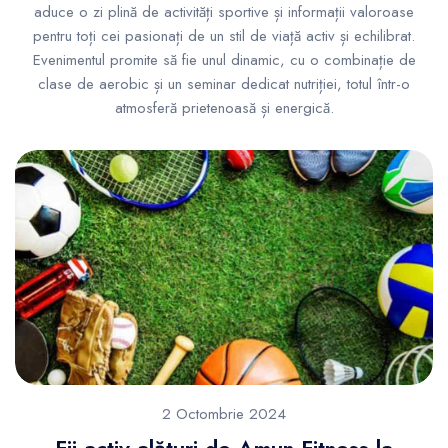
aduce o zi plină de activități sportive și informații valoroase
pentru toți cei pasionați de un stil de viață activ și echilibrat.
Evenimentul promite să fie unul dinamic, cu o combinație de
clase de aerobic și un seminar dedicat nutriției, totul într-o
atmosferă prietenoasă și energică.
2 Octombrie 2024
Fii activ alături de Amun Fitness la