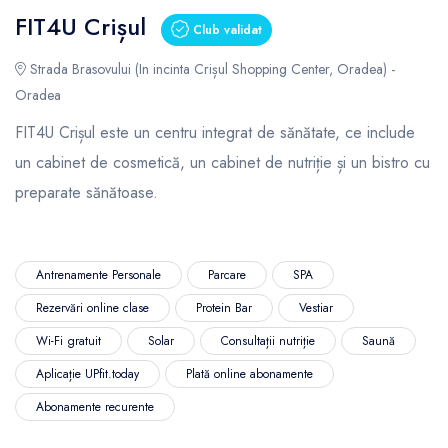
FIT4U Crișul
Club validat
Strada Brasovului (In incinta Crișul Shopping Center, Oradea) -
Oradea
FIT4U Crișul este un centru integrat de sănătate, ce include
un cabinet de cosmetică, un cabinet de nutriție și un bistro cu
preparate sănătoase.
Antrenamente Personale
Parcare
SPA
Rezervări online clase
Protein Bar
Vestiar
Wi-Fi gratuit
Solar
Consultații nutriție
Saună
Aplicație UPfit.today
Plată online abonamente
Abonamente recurente