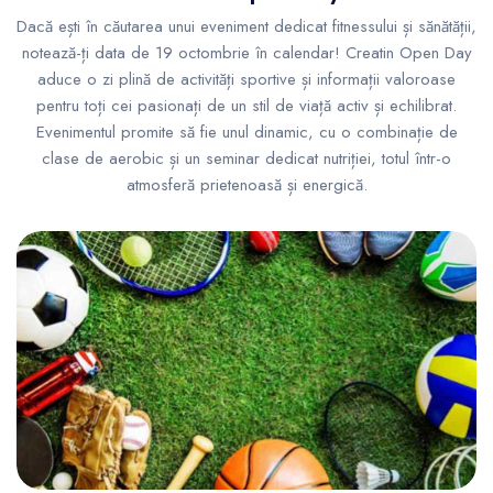
Dacă ești în căutarea unui eveniment dedicat fitnessului și sănătății,
notează-ți data de 19 octombrie în calendar! Creatin Open Day
aduce o zi plină de activități sportive și informații valoroase
pentru toți cei pasionați de un stil de viață activ și echilibrat.
Evenimentul promite să fie unul dinamic, cu o combinație de
clase de aerobic și un seminar dedicat nutriției, totul într-o
atmosferă prietenoasă și energică.