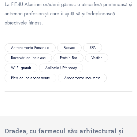
La FIT4U Aluminei orădenii găsesc o atmosferă prietenoasă și
antrenori profesioniști care îi ajută să-și îndeplinească
obiectivele fitness.
Antrenamente Personale
Parcare
SPA
Rezervări online clase
Protein Bar
Vestiar
Wi-Fi gratuit
Aplicație UPfit.today
Plată online abonamente
Abonamente recurente
Oradea, cu farmecul său arhitectural și