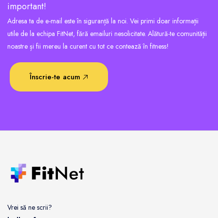
important!
Adresa ta de e-mail este în siguranță la noi. Vei primi doar informații
utile de la echipa FitNet, fără emailuri nesolicitate. Alătură-te comunității
noastre și fii mereu la curent cu tot ce contează în fitness!
Înscrie-te acum
Vrei să ne scrii?