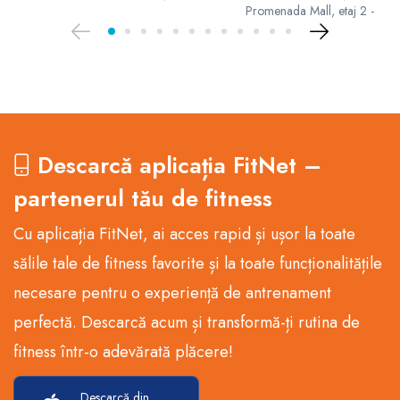
Promenada Mall, etaj 2 -
Descarcă aplicația FitNet –
partenerul tău de fitness
Cu aplicația FitNet, ai acces rapid și ușor la toate
sălile tale de fitness favorite și la toate funcționalitățile
necesare pentru o experiență de antrenament
perfectă. Descarcă acum și transformă-ți rutina de
fitness într-o adevărată plăcere!
Descarcă din