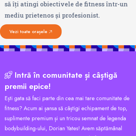
să îți atingi obiectivele de fitness într-un
mediu prietenos și profesionist.
Vezi toate orașele
Intră în comunitate și câștigă
premii epice!
Ești gata să faci parte din cea mai tare comunitate de
fitness? Acum ai șansa să câștigi echipament de top,
suplimente premium și un tricou semnat de legenda
bodybuilding-ului, Dorian Yates! Avem săptămânal