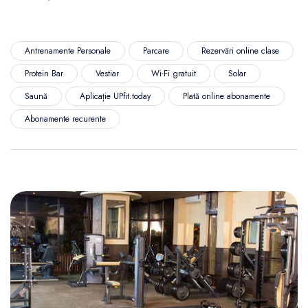
Antrenamente Personale
Parcare
Rezervări online clase
Protein Bar
Vestiar
Wi-Fi gratuit
Solar
Saună
Aplicație UPfit.today
Plată online abonamente
Abonamente recurente