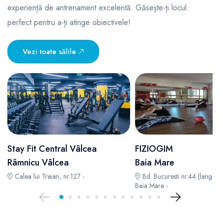
experiență de antrenament excelentă. Găsește-ți locul
perfect pentru a-ți atinge obiectivele!
Vezi toate sălile
Stay Fit Central Vâlcea
FIZIOGIM
Râmnicu Vâlcea
Baia Mare
Calea lui Traian, nr.127 -
Bd. Bucuresti nr.44 (langa 
Baia Mare -