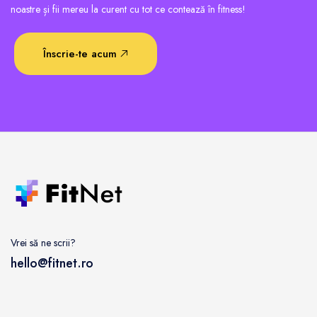
noastre și fii mereu la curent cu tot ce contează în fitness!
Înscrie-te acum
Vrei să ne scrii?
hello@fitnet.ro