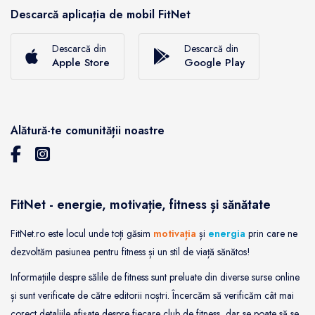
Descarcă aplicația de mobil FitNet
Descarcă din
Descarcă din
Apple Store
Google Play
Alătură-te comunității noastre
FitNet - energie, motivație, fitness și sănătate
FitNet.ro este locul unde toți găsim
motivația
și
energia
prin care ne
dezvoltăm pasiunea pentru fitness și un stil de viață sănătos!
Informațiile despre sălile de fitness sunt preluate din diverse surse online
și sunt verificate de către editorii noștri. Încercăm să verificăm cât mai
corect detaliile afișate despre fiecare club de fitness, dar se poate să se