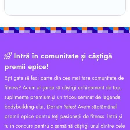
Intră în comunitate și câștigă
premii epice!
Ești gata să faci parte din cea mai tare comunitate de
fitness? Acum ai șansa să câștigi echipament de top,
suplimente premium și un tricou semnat de legenda
bodybuilding-ului, Dorian Yates! Avem săptămânal
premii epice pentru toți pasionații de fitness. Intră și
tu în concurs pentru o șansă să câștigi unul dintre cele