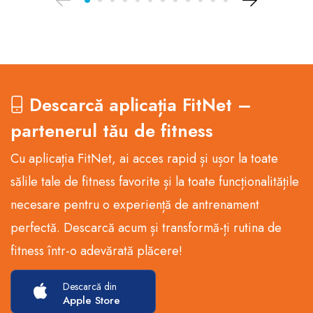
Descarcă aplicația FitNet –
partenerul tău de fitness
Cu aplicația FitNet, ai acces rapid și ușor la toate
sălile tale de fitness favorite și la toate funcționalitățile
necesare pentru o experiență de antrenament
perfectă. Descarcă acum și transformă-ți rutina de
fitness într-o adevărată plăcere!
Descarcă din
Apple Store