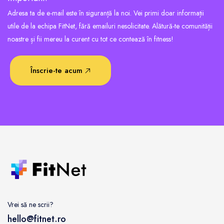
Adresa ta de e-mail este în siguranță la noi. Vei primi doar informații
utile de la echipa FitNet, fără emailuri nesolicitate. Alătură-te comunității
noastre și fii mereu la curent cu tot ce contează în fitness!
Înscrie-te acum
Vrei să ne scrii?
hello@fitnet.ro