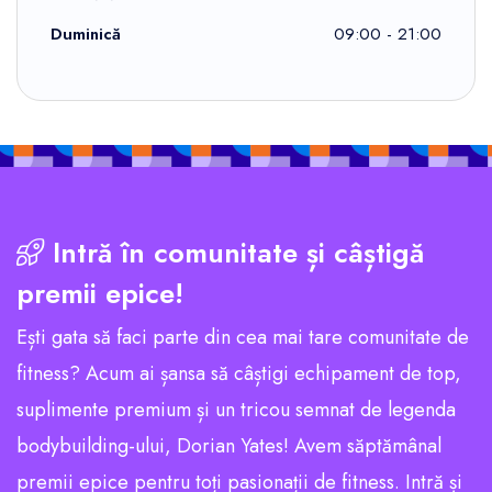
Duminică
09:00 - 21:00
Intră în comunitate și câștigă
premii epice!
Ești gata să faci parte din cea mai tare comunitate de
fitness? Acum ai șansa să câștigi echipament de top,
suplimente premium și un tricou semnat de legenda
bodybuilding-ului, Dorian Yates! Avem săptămânal
premii epice pentru toți pasionații de fitness. Intră și