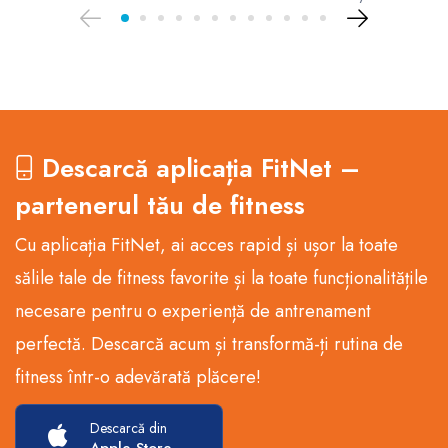
Descarcă aplicația FitNet –
partenerul tău de fitness
Cu aplicația FitNet, ai acces rapid și ușor la toate
sălile tale de fitness favorite și la toate funcționalitățile
necesare pentru o experiență de antrenament
perfectă. Descarcă acum și transformă-ți rutina de
fitness într-o adevărată plăcere!
Descarcă din