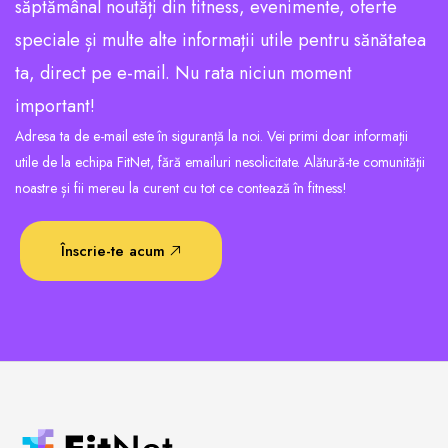
săptămânal noutăți din fitness, evenimente, oferte
speciale și multe alte informații utile pentru sănătatea
ta, direct pe e-mail. Nu rata niciun moment
important!
Adresa ta de e-mail este în siguranță la noi. Vei primi doar informații
utile de la echipa FitNet, fără emailuri nesolicitate. Alătură-te comunității
noastre și fii mereu la curent cu tot ce contează în fitness!
Înscrie-te acum