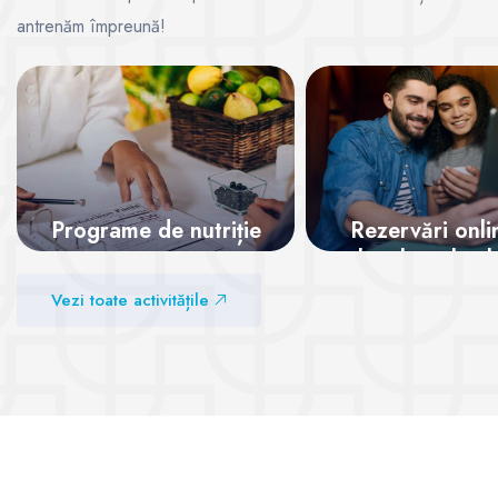
antrenăm împreună!
Programe de nutriție
Rezervări onli
locul tău la cl
garantat!
Vezi sălile
Vezi toate activitățile
Vezi sălile