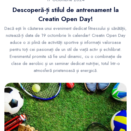
Descoperă-ți stilul de antrenament la
Creatin Open Day!
Dacă ești în căutarea unui eveniment dedicat fitnessului și sănătății,
notează-ți data de 19 octombrie în calendar! Creatin Open Day
aduce o zi plină de activități sportive și informații valoroase
pentru toți cei pasionați de un stil de viață activ și echilibrat.
Evenimentul promite să fie unul dinamic, cu o combinație de
clase de aerobic și un seminar dedicat nutriției, totul într-o
atmosferă prietenoasă și energică.