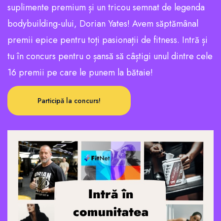
suplimente premium și un tricou semnat de legenda
bodybuilding-ului, Dorian Yates! Avem săptămânal
premii epice pentru toți pasionații de fitness. Intră și
tu în concurs pentru o șansă să câștigi unul dintre cele
16 premii pe care le punem la bătaie!
Participă la concurs!