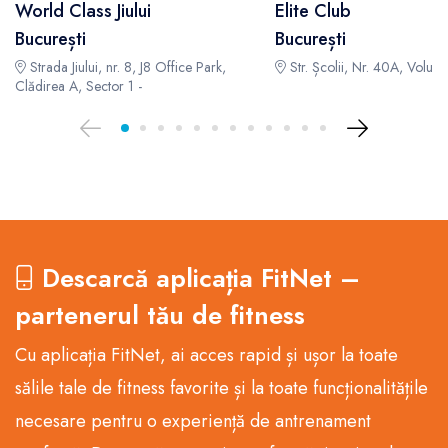
World Class Jiului
Elite Club
București
București
Strada Jiului, nr. 8, J8 Office Park,
Str. Școlii, Nr. 40A, Voluntar
Clădirea A, Sector 1 -
Descarcă aplicația FitNet –
partenerul tău de fitness
Cu aplicația FitNet, ai acces rapid și ușor la toate
sălile tale de fitness favorite și la toate funcționalitățile
necesare pentru o experiență de antrenament