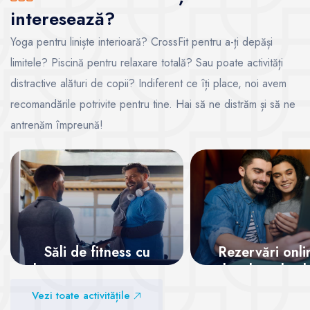
interesează?
Yoga pentru liniște interioară? CrossFit pentru a-ți depăși
limitele? Piscină pentru relaxare totală? Sau poate activități
distractive alături de copii? Indiferent ce îți place, noi avem
recomandările potrivite pentru tine. Hai să ne distrăm și să ne
antrenăm împreună!
Săli de fitness cu
Rezervări onli
abonamente recurente
locul tău la cl
garantat!
Vezi toate activitățile