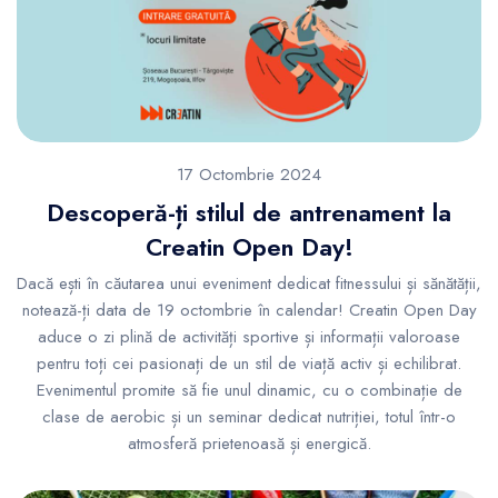
17 Octombrie 2024
Descoperă-ți stilul de antrenament la
Creatin Open Day!
Dacă ești în căutarea unui eveniment dedicat fitnessului și sănătății,
notează-ți data de 19 octombrie în calendar! Creatin Open Day
aduce o zi plină de activități sportive și informații valoroase
pentru toți cei pasionați de un stil de viață activ și echilibrat.
Evenimentul promite să fie unul dinamic, cu o combinație de
clase de aerobic și un seminar dedicat nutriției, totul într-o
atmosferă prietenoasă și energică.