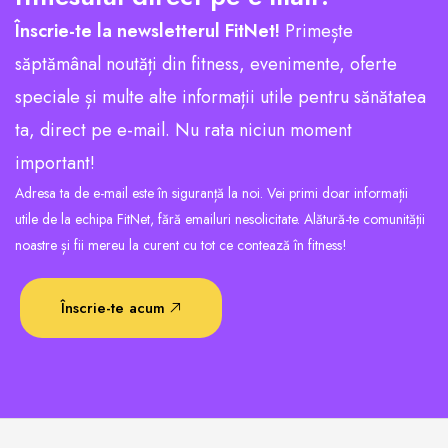
Înscrie-te la newsletterul FitNet!
Primește
săptămânal noutăți din fitness, evenimente, oferte
speciale și multe alte informații utile pentru sănătatea
ta, direct pe e-mail. Nu rata niciun moment
important!
Adresa ta de e-mail este în siguranță la noi. Vei primi doar informații
utile de la echipa FitNet, fără emailuri nesolicitate. Alătură-te comunității
noastre și fii mereu la curent cu tot ce contează în fitness!
Înscrie-te acum