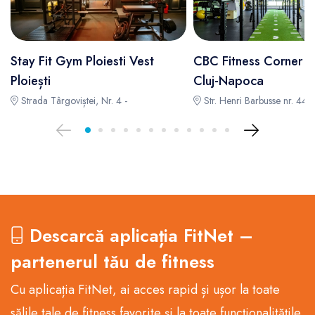
Stay Fit Gym Ploiesti Vest
CBC Fitness Corner
Ploiești
Cluj-Napoca
Strada Târgoviștei, Nr. 4 -
Str. Henri Barbusse nr. 44-
Descarcă aplicația FitNet –
partenerul tău de fitness
Cu aplicația FitNet, ai acces rapid și ușor la toate
sălile tale de fitness favorite și la toate funcționalitățile