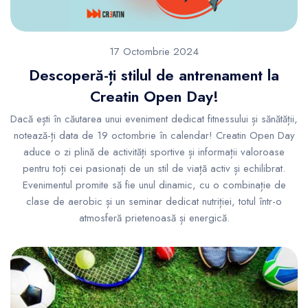
17 Octombrie 2024
Descoperă-ți stilul de antrenament la
Creatin Open Day!
Dacă ești în căutarea unui eveniment dedicat fitnessului și sănătății,
notează-ți data de 19 octombrie în calendar! Creatin Open Day
aduce o zi plină de activități sportive și informații valoroase
pentru toți cei pasionați de un stil de viață activ și echilibrat.
Evenimentul promite să fie unul dinamic, cu o combinație de
clase de aerobic și un seminar dedicat nutriției, totul într-o
atmosferă prietenoasă și energică.