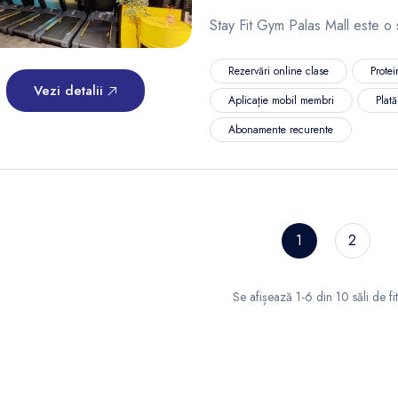
Stay Fit Gym Palas Mall este o s
Rezervări online clase
Protei
Vezi detalii
Aplicație mobil membri
Plat
Abonamente recurente
1
2
Se afișează 1-6 din 10 săli de fi