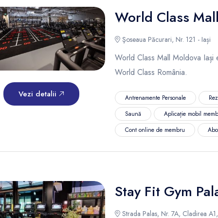
World Class Mal
Şoseaua Păcurari, Nr. 121 - Iași
World Class Mall Moldova Iași es
World Class România.
Vezi detalii
Antrenamente Personale
Rez
Saună
Aplicație mobil memb
Cont online de membru
Abo
Stay Fit Gym Pal
Strada Palas, Nr. 7A, Cladirea A1, E