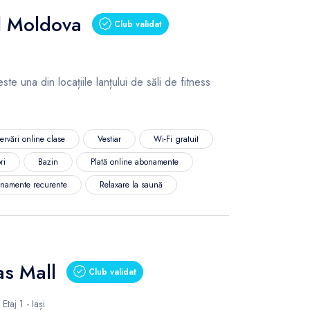
l Moldova
Club validat
te una din locațiile lanțului de săli de fitness
ervări online clase
Vestiar
Wi-Fi gratuit
ri
Bazin
Plată online abonamente
namente recurente
Relaxare la saună
as Mall
Club validat
taj 1 - Iași