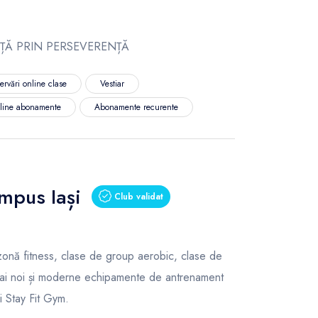
ȚĂ PRIN PERSEVERENȚĂ
ervări online clase
Vestiar
nline abonamente
Abonamente recurente
ampus Iași
Club validat
, zonă fitness, clase de group aerobic, clase de
mai noi și moderne echipamente de antrenament
i Stay Fit Gym.