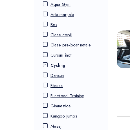
Aqua Gym
Arte marțiale
Box
Clase copii
Clase pre/post natale
Cursuri înot
Cycling
Dansuri
Fitness
Functional Training
Gimnastică
Kangoo Jumps
Masaj