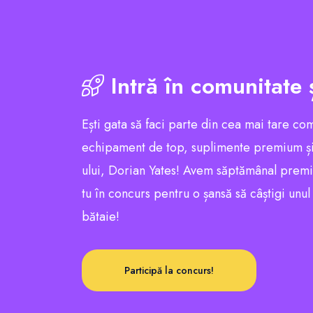
Intră în comunitate 
Ești gata să faci parte din cea mai tare co
echipament de top, suplimente premium și
ului, Dorian Yates! Avem săptămânal premii e
tu în concurs pentru o șansă să câștigi unu
bătaie!
Participă la concurs!