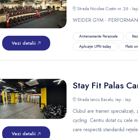
Strada Nicolae Costin nr. 26 - Iași
WEIDER GYM - PERFORMAN
Antrenamente Personale
Rez
Vezi detalii
Aplicație UPfit.today
Plată o
Stay Fit Palas C
Strada Iancu Bacalu, Iași - Iași
Clubul are traineri specializați
cycling. Centru dotat cu cele 
care respectă standardul rețele
Vezi detalii