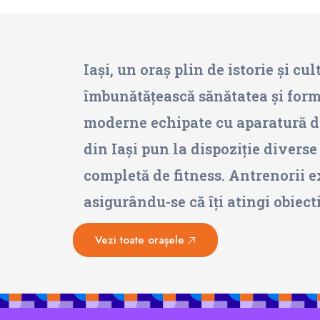
Iași, un oraș plin de istorie și cul
îmbunătățească sănătatea și forma 
moderne echipate cu aparatură de 
din Iași pun la dispoziție divers
completă de fitness. Antrenorii e
asigurându-se că îți atingi obiect
Vezi toate orașele