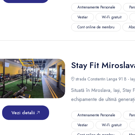
Antrenamente Personale
Par
Vestiar
Wi-Fi gratuit
Cont online de membru
Abo
Stay Fit Miroslav
strada Constantin Langa 91 B - Iaș
Situată în Miroslava, Iași, Stay
echipamente de ultimă generație 
Vezi detalii
Antrenamente Personale
Par
Vestiar
Wi-Fi gratuit
Cont online de membru
Abo