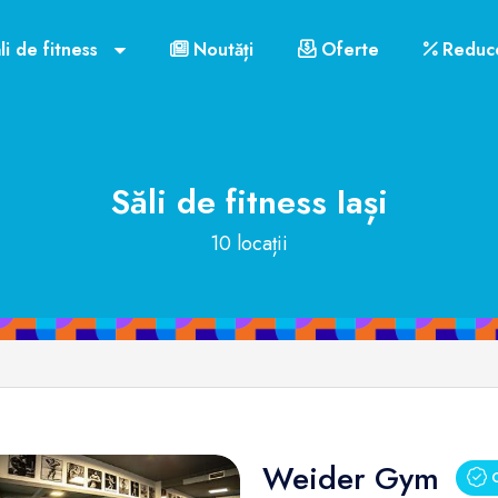
li de fitness
Noutăți
Oferte
Reduce
Săli de fitness
Iași
10 locații
Weider Gym
C