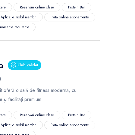
care
Rezervări online clase
Protein Bar
Aplicație mobil membri
Plată online abonamente
namente recurente
a
Club validat
i
 Fit oferă o sală de fitness modernă, cu
și facilități premium.
care
Rezervări online clase
Protein Bar
Aplicație mobil membri
Plată online abonamente
namente recurente