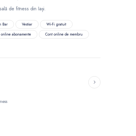
ală de fitness din Iași.
n Bar
Vestiar
Wi-Fi gratuit
ă online abonamente
Cont online de membru
tness