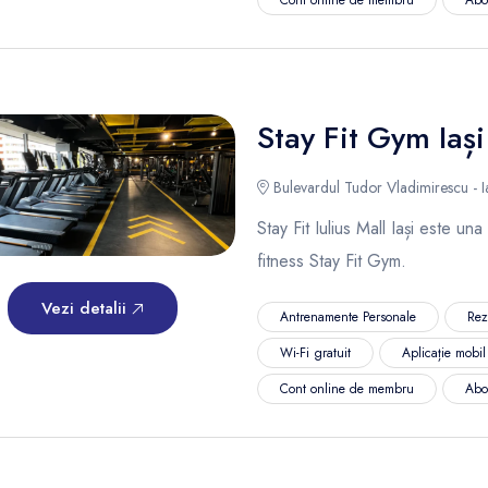
Stay Fit Gym Iași
Bulevardul Tudor Vladimirescu - I
Stay Fit Iulius Mall Iași este una
fitness Stay Fit Gym.
Vezi detalii
Antrenamente Personale
Rez
Wi-Fi gratuit
Aplicație mobi
Cont online de membru
Abo