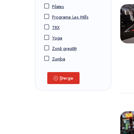
Pilates
Programe Les Mills
TRX
Yoga
Zonă greutăți
Zumba
Șterge