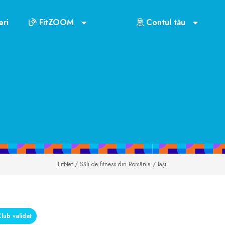
ri
FitZOOM
Contul tău
FitNet
/
Săli de fitness din România
/ Iași
lub validat