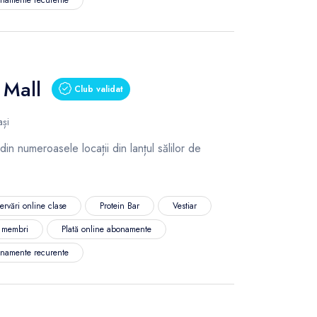
 Mall
Club validat
ași
 din numeroasele locații din lanțul sălilor de
ervări online clase
Protein Bar
Vestiar
l membri
Plată online abonamente
namente recurente