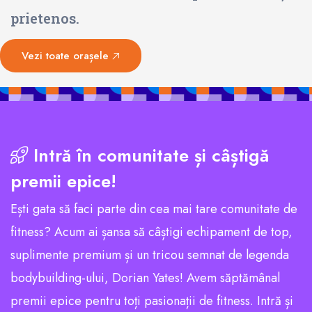
prietenos.
Vezi toate orașele
Intră în comunitate și câștigă
premii epice!
Ești gata să faci parte din cea mai tare comunitate de
fitness? Acum ai șansa să câștigi echipament de top,
suplimente premium și un tricou semnat de legenda
bodybuilding-ului, Dorian Yates! Avem săptămânal
premii epice pentru toți pasionații de fitness. Intră și