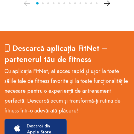
Descarcă aplicația FitNet –
partenerul tău de fitness
Cu aplicația FitNet, ai acces rapid și ușor la toate
sălile tale de fitness favorite și la toate funcționalitățile
necesare pentru o experiență de antrenament
perfectă. Descarcă acum și transformă-ți rutina de
fitness într-o adevărată plăcere!
Descarcă din
Apple Store