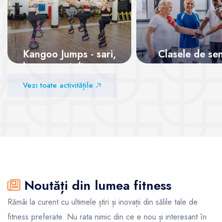
Kangoo Jumps - sari,
Clasele de sen
dansează și distrează-
pentru o viață 
te
Vezi toate activitățile
Vezi sălile
Vezi sălile
Noutăți din lumea fitness
Rămâi la curent cu ultimele știri și inovații din sălile tale de
fitness preferate. Nu rata nimic din ce e nou și interesant în