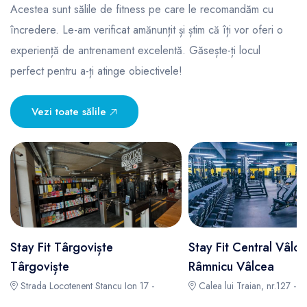
Acestea sunt sălile de fitness pe care le recomandăm cu
încredere. Le-am verificat amănunțit și știm că îți vor oferi o
experiență de antrenament excelentă. Găsește-ți locul
perfect pentru a-ți atinge obiectivele!
Vezi toate sălile
Stay Fit Târgoviște
Stay Fit Central Vâlc
Târgoviște
Râmnicu Vâlcea
Strada Locotenent Stancu Ion 17 -
Calea lui Traian, nr.127 -