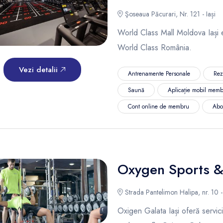
Şoseaua Păcurari, Nr. 121 - Iași
World Class Mall Moldova Iași es
World Class România.
Vezi detalii
Antrenamente Personale
Rez
Saună
Aplicație mobil memb
Cont online de membru
Abo
Oxygen Sports 
Strada Pantelimon Halipa, nr. 10 - 
Oxigen Galata Iași oferă servici