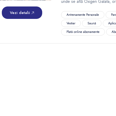
unde se află Oxigen Galata, or
Vezi detalii
Antrenamente Personale
Par
Vestiar
Saună
Aplic
Plată online abonamente
Ab