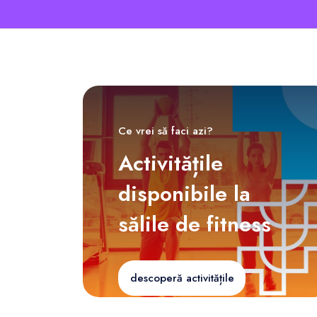
Ce vrei să faci azi?
Activitățile
disponibile la
sălile de fitness
descoperă activitățile