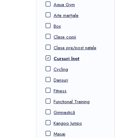
Aqua Gym
Arte marțiale
Box
Clase copii
Clase pre/post natale
Cursuri înot
Cycling
Dansuri
Fitness
Functional Training
Gimnastică
Kangoo Jumps
Masaj