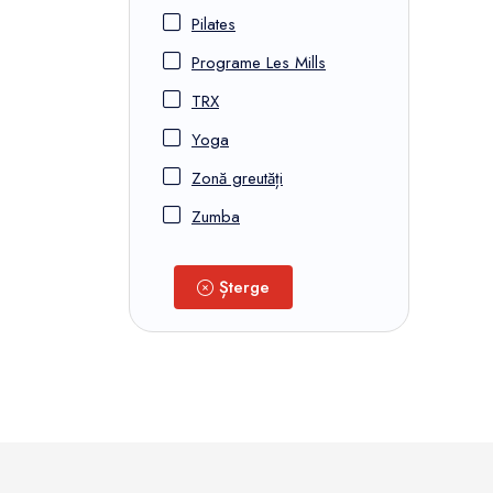
Pilates
Programe Les Mills
TRX
Yoga
Zonă greutăți
Zumba
Șterge