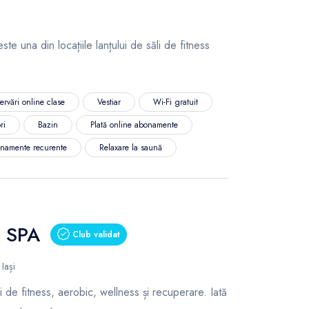
te una din locațiile lanțului de săli de fitness
ervări online clase
Vestiar
Wi-Fi gratuit
ri
Bazin
Plată online abonamente
namente recurente
Relaxare la saună
& SPA
Club validat
Iași
i de fitness, aerobic, wellness și recuperare. Iată