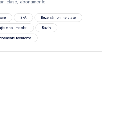
ar, clase, abonamente.
care
SPA
Rezervări online clase
ație mobil membri
Bazin
onamente recurente