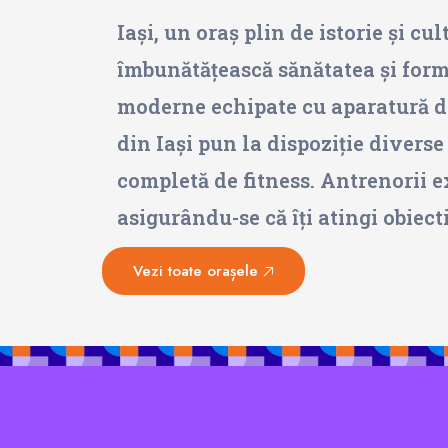
Iași, un oraș plin de istorie și cul
îmbunătățească sănătatea și forma 
moderne echipate cu aparatură de 
din Iași pun la dispoziție divers
completă de fitness. Antrenorii e
asigurându-se că îți atingi obiect
Vezi toate orașele