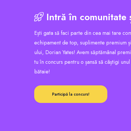
Intră în comunitate 
Ești gata să faci parte din cea mai tare co
echipament de top, suplimente premium și
ului, Dorian Yates! Avem săptămânal premii e
tu în concurs pentru o șansă să câștigi unu
bătaie!
Participă la concurs!