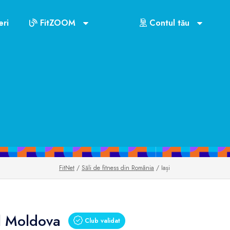
ri
FitZOOM
Contul tău
FitNet
/
Săli de fitness din România
/ Iași
l Moldova
Club validat