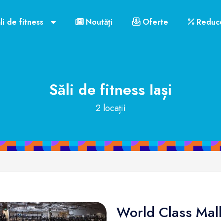
li de fitness
Noutăți
Oferte
Reduce
Săli de fitness
Iași
2 locații
World Class Mal