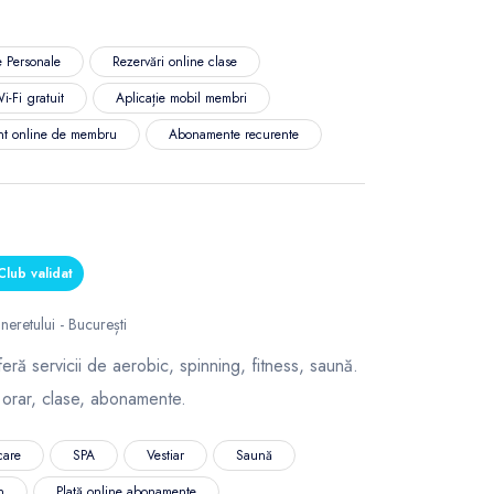
 Personale
Rezervări online clase
i-Fi gratuit
Aplicație mobil membri
nt online de membru
Abonamente recurente
lub validat
neretului - București
eră servicii de aerobic, spinning, fitness, saună.
 orar, clase, abonamente.
care
SPA
Vestiar
Saună
n
Plată online abonamente