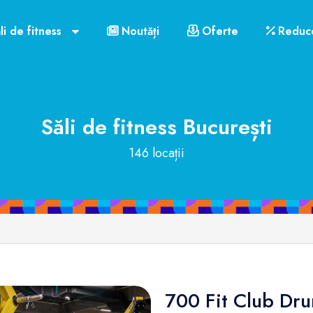
li de fitness
Noutăți
Oferte
Reduce
Săli de fitness
București
146 locații
700 Fit Club Dru