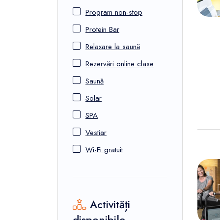
Program non-stop
Protein Bar
Relaxare la saună
Rezervări online clase
Saună
Solar
SPA
Vestiar
Wi-Fi gratuit
Activități
disponibile