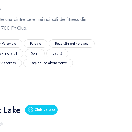
ti
e una dintre cele mai noi săli de fitness din
 700 Fit Club.
 Personale
Parcare
Rezervări online clase
i-Fi gratuit
Solar
Saună
r SanoPass
Plată online abonamente
k Lake
Club validat
ti