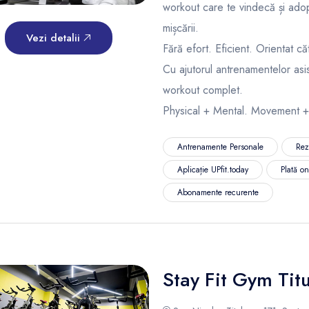
workout care te vindecă și adop
mișcării.
Vezi detalii
Fără efort. Eficient. Orientat că
Cu ajutorul antrenamentelor asi
workout complet.
Physical + Mental. Movement +
Antrenamente Personale
Rez
Aplicație UPfit.today
Plată o
Abonamente recurente
Stay Fit Gym Tit