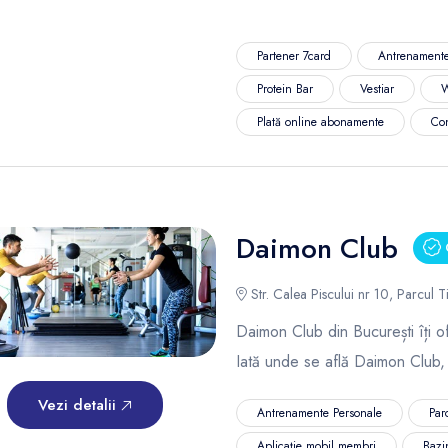
Partener 7card
Antrenamente
Protein Bar
Vestiar
W
Plată online abonamente
Co
Daimon Club
C
Str. Calea Piscului nr 10, Parcul Ti
Daimon Club din București îți of
Iată unde se află Daimon Club,
Vezi detalii
Antrenamente Personale
Par
Aplicație mobil membri
Bazi