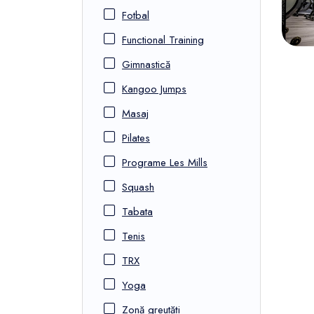
Fotbal
Functional Training
Gimnastică
Kangoo Jumps
Masaj
Pilates
Programe Les Mills
Squash
Tabata
Tenis
TRX
Yoga
Zonă greutăți