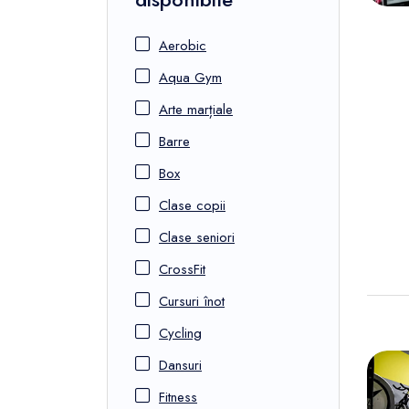
Aerobic
Aqua Gym
Arte marțiale
Barre
Box
Clase copii
Clase seniori
CrossFit
Cursuri înot
Cycling
Dansuri
Fitness