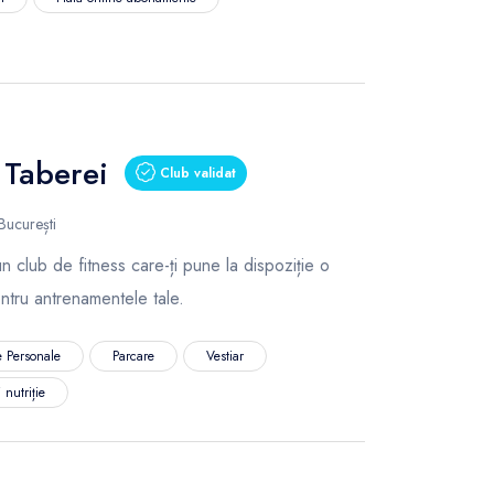
Taberei
Club validat
București
club de fitness care-ți pune la dispoziție o
pentru antrenamentele tale.
 Personale
Parcare
Vestiar
 nutriție