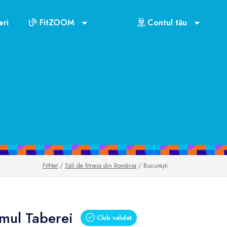
ri
FitZOOM
Contul tău
FitNet
/
Săli de fitness din România
/ București
mul Taberei
Club validat