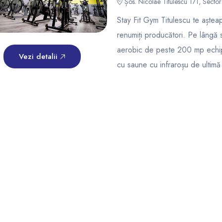
Șos. Nicolae Titulescu 171, Sector 
Stay Fit Gym Titulescu te aștea
renumiți producători. Pe lângă sa
aerobic de peste 200 mp echipa
Vezi detalii
cu saune cu infraroșu de ultimă