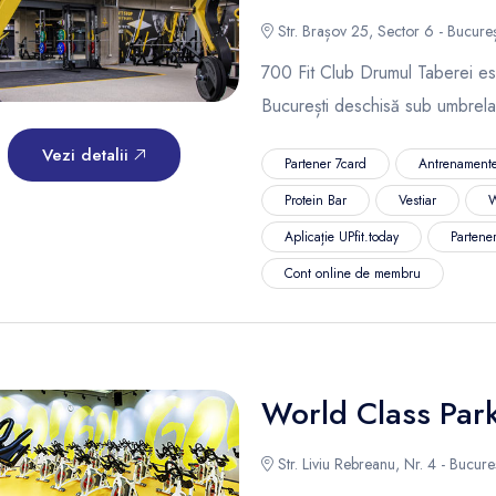
Str. Brașov 25, Sector 6 - Bucureș
700 Fit Club Drumul Taberei est
București deschisă sub umbrela
Vezi detalii
Partener 7card
Antrenamente
Protein Bar
Vestiar
W
Aplicație UPfit.today
Partene
Cont online de membru
World Class Par
Str. Liviu Rebreanu, Nr. 4 - Bucureș