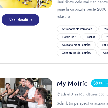
Unul dintre cele mai mari centre
pune la dispoziție peste 2000 
relaxare.
Vezi detalii
Antrenamente Personale
Par
Protein Bar
Vestiar
W
Aplicație mobil membri
Bazi
Cont online de membru
Abo
My Motric
Club v
Splaiul Unirii 165, clădirea B03, p
Schimbăm perspectiva asupra ant