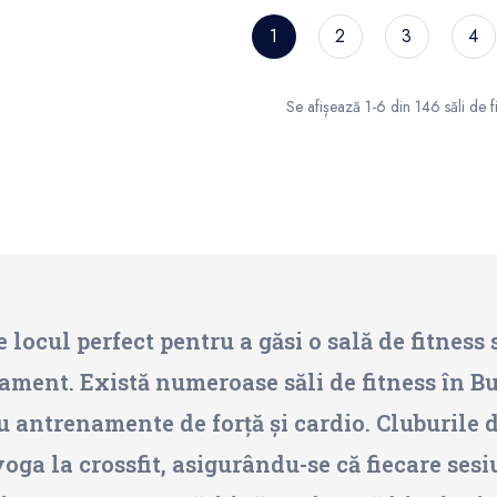
1
2
3
4
Se afișează 1-6 din 146 săli de fi
 locul perfect pentru a găsi o sală de fitness s
ament. Există numeroase săli de fitness în B
u antrenamente de forță și cardio. Cluburile d
 yoga la crossfit, asigurându-se că fiecare se