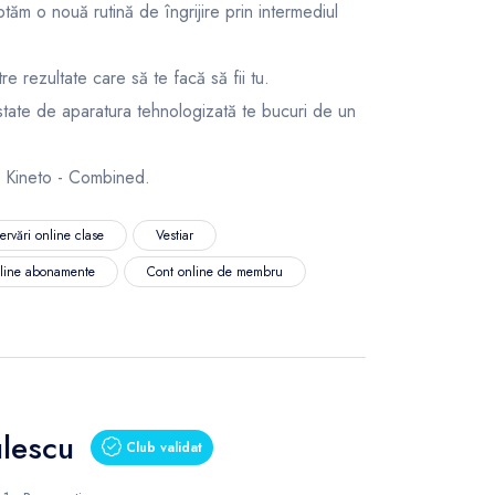
tăm o nouă rutină de îngrijire prin intermediul
tre rezultate care să te facă să fii tu.
state de aparatura tehnologizată te bucuri de un
 Kineto - Combined.
ervări online clase
Vestiar
nline abonamente
Cont online de membru
ulescu
Club validat