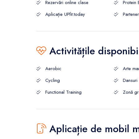
Rezervări online clase
Protein 
Aplicație UPfit.today
Partene
Activitățile disponibi
Aerobic
Arte mar
Cycling
Dansuri
Functional Training
Zonă gre
Aplicație de mobil 