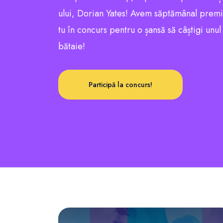
ului, Dorian Yates! Avem săptămânal premii e
tu în concurs pentru o șansă să câștigi unu
bătaie!
Participă la concurs!