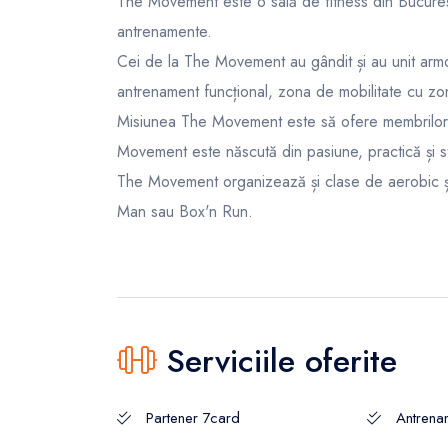
The Movement este o sală de fitness din Bucureș
antrenamente.
Cei de la The Movement au gândit și au unit armon
antrenament funcțional, zona de mobilitate cu zona
Misiunea The Movement este să ofere membrilor
Movement este născută din pasiune, practică și s
The Movement organizează și clase de aerobic
Man sau Box'n Run.
Serviciile oferite
Partener 7card
Antrena