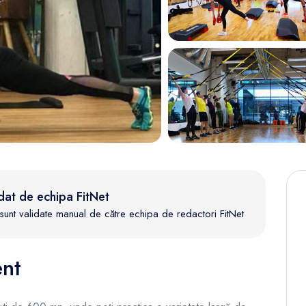
dat de echipa FitNet
te sunt validate manual de către echipa de redactori FitNet
nt