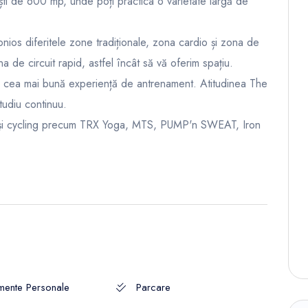
ti de 600 mp, unde poți practica o varietate largă de
ios diferitele zone tradiționale, zona cardio și zona de
 de circuit rapid, astfel încât să vă oferim spațiu.
 cea mai bună experiență de antrenament. Atitudinea The
tudiu continuu.
 și cycling precum TRX Yoga, MTS, PUMP'n SWEAT, Iron
mente Personale
Parcare