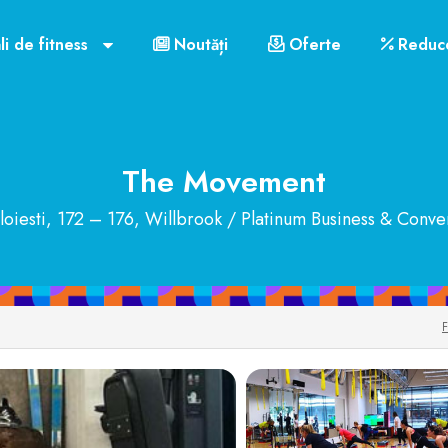
 mobil
Link-uri utile
Contact
Orar funcționare
li de fitness
Noutăți
Oferte
Reduce
US$72
The Movement
oiesti, 172 – 176, Willbrook / Platinum Business & Conve
F