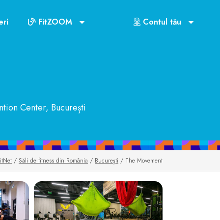
Cluburile din București
ri
FitZOOM
Contul tău
US$72
ntion Center, București
itNet
/
Săli de fitness din România
/
București
/ The Movement