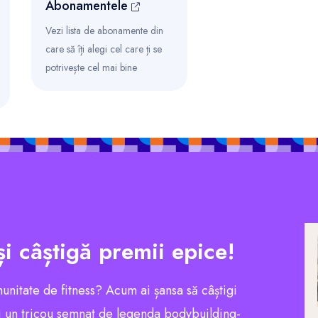
Abonamentele
Vezi lista de abonamente din
care să îți alegi cel care ți se
potrivește cel mai bine
și câștigă premii epice!
munitate de fitness? Acum ai șansa să câștigi
 un tricou semnat de legenda bodybuilding-