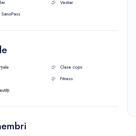
Bar
Vestiar
r SanoPass
le
țiale
Clase copii
Fitness
utăți
membri