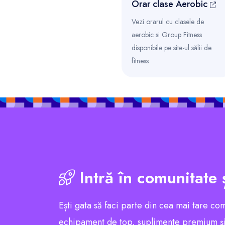
Orar clase Aerobic
Vezi orarul cu clasele de
aerobic si Group Fitness
disponibile pe site-ul sălii de
fitness
Intră în comunitate 
Ești gata să faci parte din cea mai tare co
echipament de top, suplimente premium și