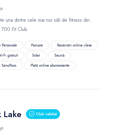
ti
e una dintre cele mai noi săli de fitness din
 700 Fit Club.
 Personale
Parcare
Rezervări online clase
i-Fi gratuit
Solar
Saună
r SanoPass
Plată online abonamente
k Lake
Club validat
ti