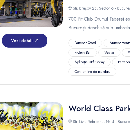
Str. Brașov 25, Sector 6 - Bucureș
700 Fit Club Drumul Taberei est
București deschisă sub umbrela
Vezi detalii
Partener 7card
Antrenamente
Protein Bar
Vestiar
W
Aplicație UPfit.today
Partene
Cont online de membru
World Class Par
Str. Liviu Rebreanu, Nr. 4 - Bucureș