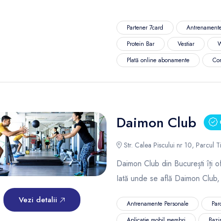
Partener 7card
Antrenamente
Protein Bar
Vestiar
W
Plată online abonamente
Co
Daimon Club
C
Str. Calea Piscului nr 10, Parcul Ti
Daimon Club din București îți of
Iată unde se află Daimon Club,
Vezi detalii
Antrenamente Personale
Par
Aplicație mobil membri
Bazi