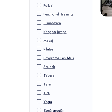
Fotbal
Functional Training
Gimnastică
Kangoo Jumps
Masaj
Pilates
Programe Les Mills
Squash
Tabata
Tenis
TRX
Yoga
Zonă greutăți