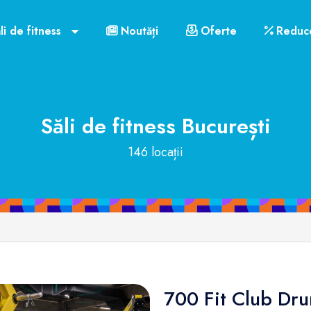
li de fitness
Noutăți
Oferte
Reduce
Săli de fitness
București
146 locații
700 Fit Club Dru