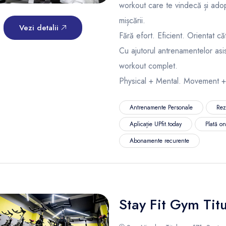
workout care te vindecă și adop
mișcării.
Vezi detalii
Fără efort. Eficient. Orientat că
Cu ajutorul antrenamentelor asi
workout complet.
Physical + Mental. Movement +
Antrenamente Personale
Rez
Aplicație UPfit.today
Plată o
Abonamente recurente
Stay Fit Gym Tit