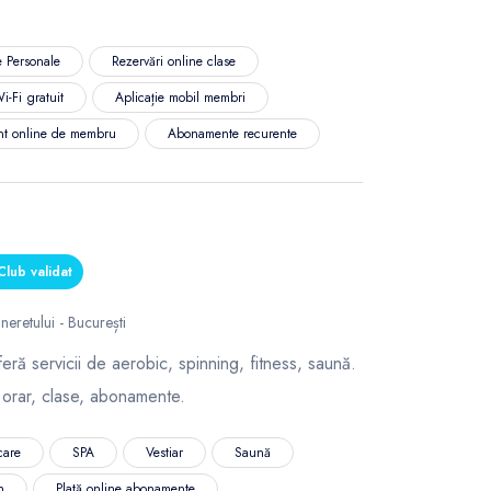
 Personale
Rezervări online clase
i-Fi gratuit
Aplicație mobil membri
nt online de membru
Abonamente recurente
lub validat
neretului - București
eră servicii de aerobic, spinning, fitness, saună.
 orar, clase, abonamente.
care
SPA
Vestiar
Saună
n
Plată online abonamente