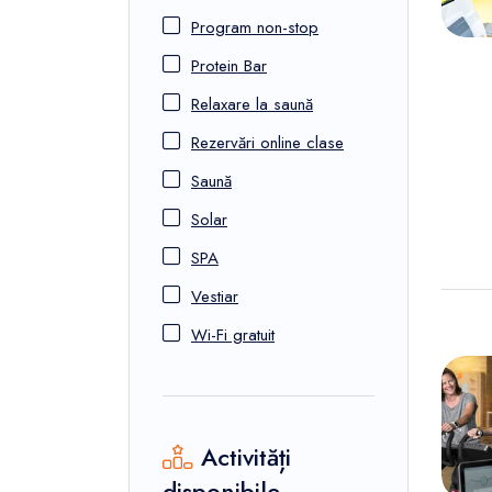
Program non-stop
Protein Bar
Relaxare la saună
Rezervări online clase
Saună
Solar
SPA
Vestiar
Wi-Fi gratuit
Activități
disponibile