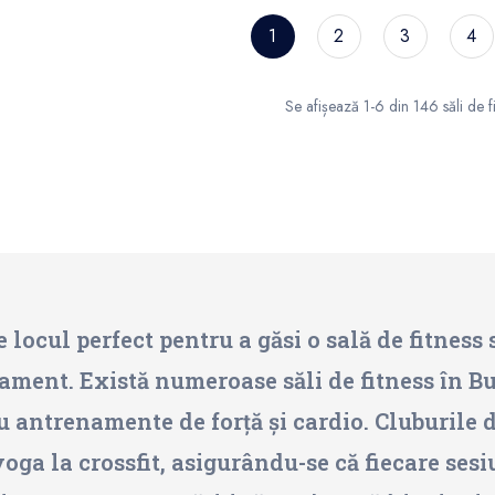
1
2
3
4
Se afișează 1-6 din 146 săli de fi
 locul perfect pentru a găsi o sală de fitness s
ament. Există numeroase săli de fitness în B
u antrenamente de forță și cardio. Cluburile d
 yoga la crossfit, asigurându-se că fiecare se