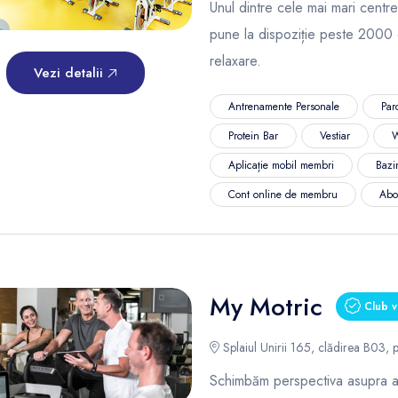
Unul dintre cele mai mari centre
pune la dispoziție peste 2000 
relaxare.
Vezi detalii
Antrenamente Personale
Par
Protein Bar
Vestiar
W
Aplicație mobil membri
Bazi
Cont online de membru
Abo
My Motric
Club v
Splaiul Unirii 165, clădirea B03, p
Schimbăm perspectiva asupra ant