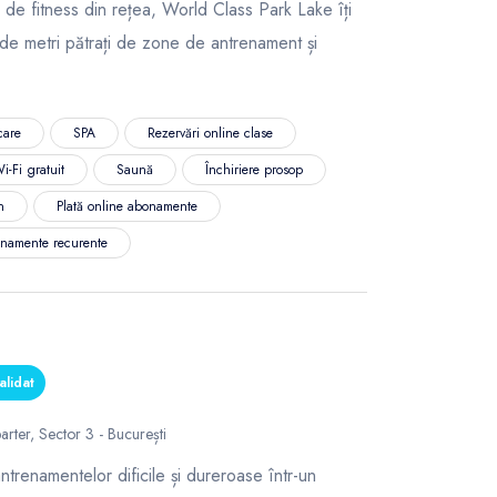
 de fitness din rețea, World Class Park Lake îți
de metri pătrați de zone de antrenament și
care
SPA
Rezervări online clase
i-Fi gratuit
Saună
Închiriere prosop
n
Plată online abonamente
namente recurente
alidat
arter, Sector 3 - București
renamentelor dificile și dureroase într-un