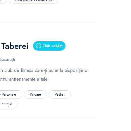
Taberei
Club validat
București
club de fitness care-ți pune la dispoziție o
pentru antrenamentele tale.
 Personale
Parcare
Vestiar
 nutriție