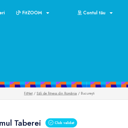
ri
FitZOOM
Contul tău
FitNet
/
Săli de fitness din România
/ București
mul Taberei
Club validat