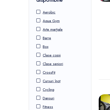
Aerobic
Aqua Gym
Arte marțiale
Barre
Box
Clase copii
Clase seniori
CrossFit
Cursuri înot
Cycling
Dansuri
Fitness