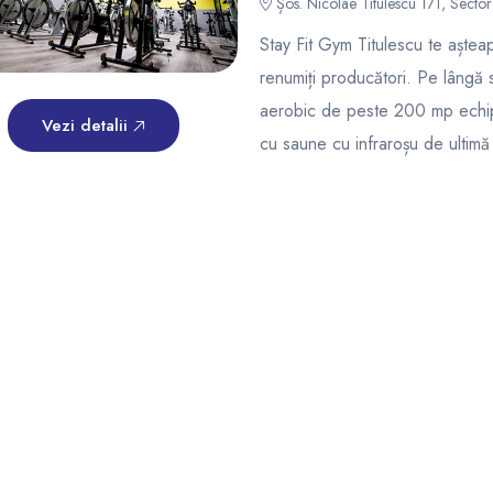
Șos. Nicolae Titulescu 171, Sector 
Stay Fit Gym Titulescu te aștea
renumiți producători. Pe lângă sa
aerobic de peste 200 mp echipa
Vezi detalii
cu saune cu infraroșu de ultimă