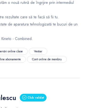
tăm o nouă rutină de îngrijire prin intermediul
tre rezultate care să te facă să fii tu.
state de aparatura tehnologizată te bucuri de un
 Kineto - Combined.
ervări online clase
Vestiar
nline abonamente
Cont online de membru
ulescu
Club validat