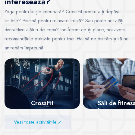
interesează?
Yoga pentru liniște interioară? CrossFit pentru a-ți depăși
limitele? Piscină pentru relaxare totală? Sau poate activități
distractive alături de copii? Indiferent ce îți place, noi avem
recomandările potrivite pentru tine. Hai să ne distrăm și să ne
antrenăm împreună!
CrossFit
Săli de fitnes
abonamente on
Vezi sălile
Vezi toate activitățile
Vezi sălile