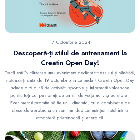
17 Octombrie 2024
Descoperă-ți stilul de antrenament la
Creatin Open Day!
Dacă ești în căutarea unui eveniment dedicat fitnessului și sănătății,
notează-ți data de 19 octombrie în calendar! Creatin Open Day
aduce o zi plină de activități sportive și informații valoroase
pentru toți cei pasionați de un stil de viață activ și echilibrat.
Evenimentul promite să fie unul dinamic, cu o combinație de
clase de aerobic și un seminar dedicat nutriției, totul într-o
atmosferă prietenoasă și energică.