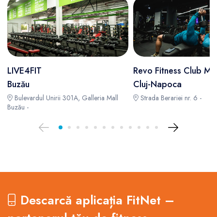
LIVE4FIT
Revo Fitness Club Ma
Buzău
Cluj-Napoca
Bulevardul Unirii 301A, Galleria Mall
Strada Berariei nr. 6 -
Buzău -
Descarcă aplicația FitNet –