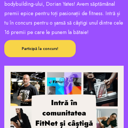
bodybuilding-ului, Dorian Yates! Avem săptămânal
premii epice pentru toți pasionații de fitness. Intră și
tu în concurs pentru o șansă să câștigi unul dintre cele
16 premii pe care le punem la bătaie!
Participă la concurs!