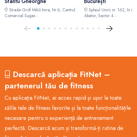
Sfantu Gheorghe
București
Strada Gróf Mikó Imre, Nr.6, Centrul
Splaiul Unirii nr. 162, în inci
Comercial Sugas -
Abator, Sector 4 -
Descarcă aplicația FitNet –
partenerul tău de fitness
Cu aplicația FitNet, ai acces rapid și ușor la toate
sălile tale de fitness favorite și la toate funcționalitățile
necesare pentru o experiență de antrenament
perfectă. Descarcă acum și transformă-ți rutina de