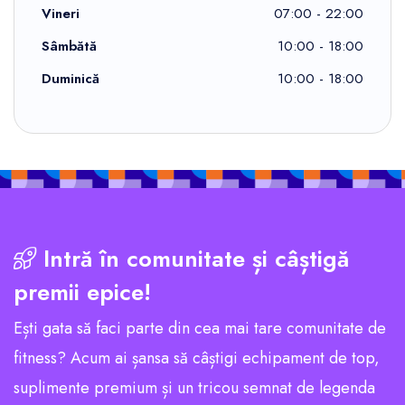
Vineri
07:00 - 22:00
Sâmbătă
10:00 - 18:00
Duminică
10:00 - 18:00
Intră în comunitate și câștigă
premii epice!
Ești gata să faci parte din cea mai tare comunitate de
fitness? Acum ai șansa să câștigi echipament de top,
suplimente premium și un tricou semnat de legenda