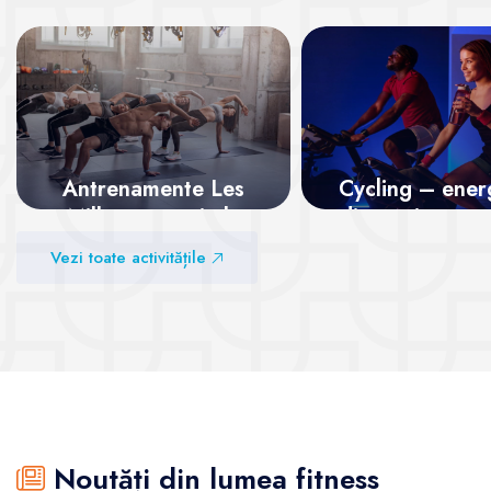
Antrenamente Les
Cycling – energ
Mills – energie la
distracție pe p
superlativ
Vezi toate activitățile
Vezi sălile
Vezi sălile
Noutăți din lumea fitness