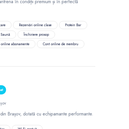
antrena în condiții premium și în perfectă
care
Rezervări online clase
Protein Bar
Saună
Închiriere prosop
ă online abonamente
Cont online de membru
at
așov
 din Brașov, dotată cu echipamante performante.
tiar
Wi-Fi gratuit