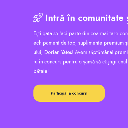
Intră în comunitate 
Ești gata să faci parte din cea mai tare co
echipament de top, suplimente premium și
ului, Dorian Yates! Avem săptămânal premii e
tu în concurs pentru o șansă să câștigi unu
bătaie!
Participă la concurs!