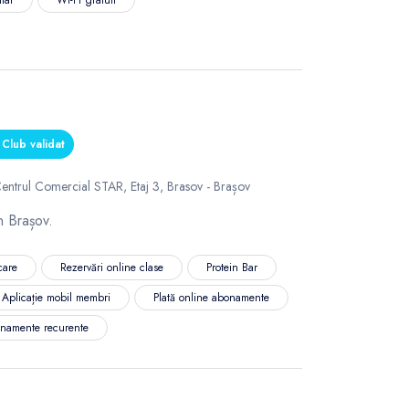
Club validat
entrul Comercial STAR, Etaj 3, Brasov - Brașov
in Brașov.
care
Rezervări online clase
Protein Bar
Aplicație mobil membri
Plată online abonamente
namente recurente