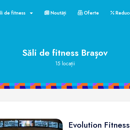
li de fitness
Noutăți
Oferte
Reduce
Săli de fitness
Brașov
15 locații
Evolution Fitness