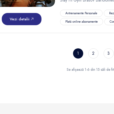
Stay Fit Gym Brasov Bartolomeu
Antrenamente Personale
Rez
Vezi detalii
Plată online abonamente
Co
1
2
3
Se afișează 1-6 din 15 săli de fi