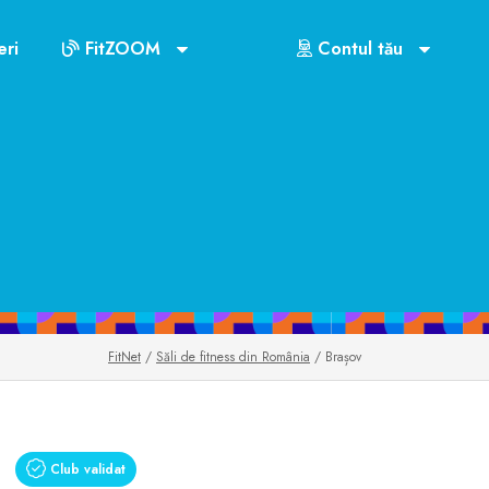
ri
FitZOOM
Contul tău
FitNet
/
Săli de fitness din România
/ Brașov
Club validat