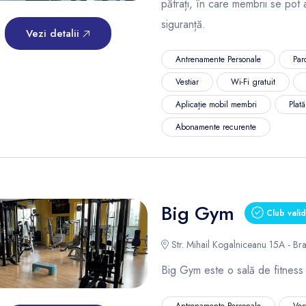
pătrați, în care membrii se pot 
siguranță.
Vezi detalii
Antrenamente Personale
Par
Vestiar
Wi-Fi gratuit
Aplicație mobil membri
Plat
Abonamente recurente
Big Gym
Club valid
Str. Mihail Kogalniceanu 15A - Br
Big Gym este o sală de fitness
Antrenamente Personale
Ves