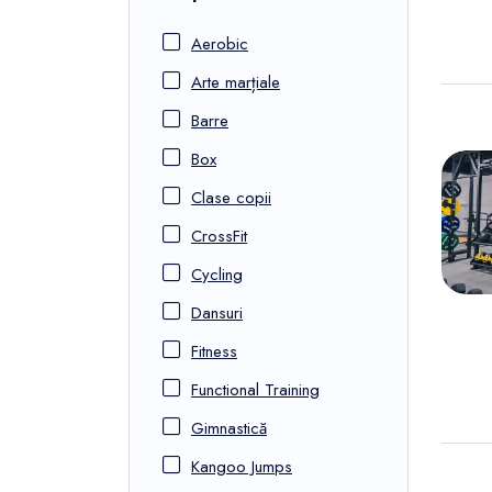
Aerobic
Arte marțiale
Barre
Box
Clase copii
CrossFit
Cycling
Dansuri
Fitness
Functional Training
Gimnastică
Kangoo Jumps