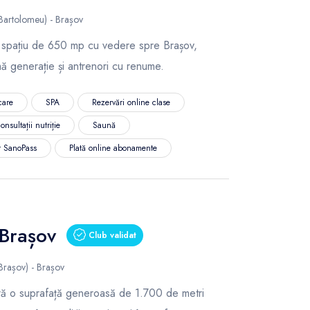
 Bartolomeu) - Brașov
n spațiu de 650 mp cu vedere spre Brașov,
ă generație și antrenori cu renume.
care
SPA
Rezervări online clase
onsultații nutriție
Saună
r SanoPass
Plată online abonamente
 Brașov
Club validat
Brașov) - Brașov
ă o suprafață generoasă de 1.700 de metri