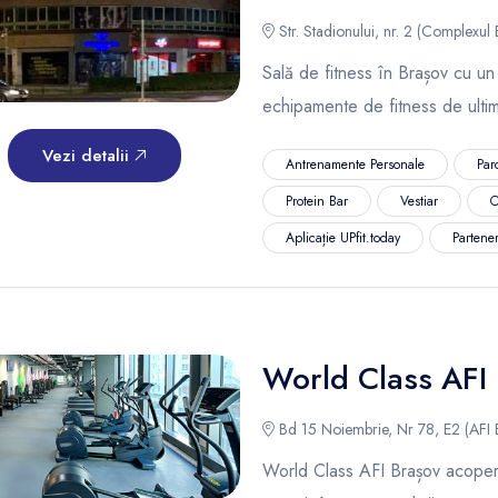
Str. Stadionului, nr. 2 (Complexul
Sală de fitness în Brașov cu u
echipamente de fitness de ultim
Vezi detalii
Antrenamente Personale
Par
Protein Bar
Vestiar
C
Aplicație UPfit.today
Partene
World Class AFI
Bd 15 Noiembrie, Nr 78, E2 (AFI 
World Class AFI Brașov acoper