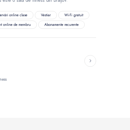
 este o sală de fitness din Brașov.
ervări online clase
Vestiar
Wi-Fi gratuit
nt online de membru
Abonamente recurente
tness