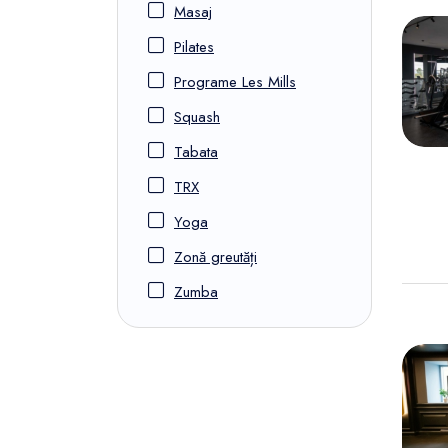
Masaj
Pilates
Programe Les Mills
Squash
Tabata
TRX
Yoga
Zonă greutăți
Zumba