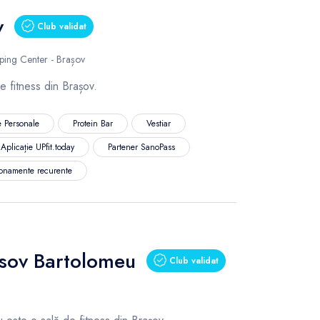
v
Club validat
ping Center - Brașov
 fitness din Brașov.
 Personale
Protein Bar
Vestiar
Aplicație UPfit.today
Partener SanoPass
onamente recurente
asov Bartolomeu
Club validat