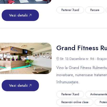
Partener 7card
Parcare
Vezi detalii
Grand Fitness R
Str. 13 Decembrie nr. 96 - Brașov
Vino la Grand Fitness Rulmentu
inovatoare, numeroase tratament
înfrumusețare.
Vezi detalii
Partener 7card
Antrenamente
Rezervări online clase
Protei