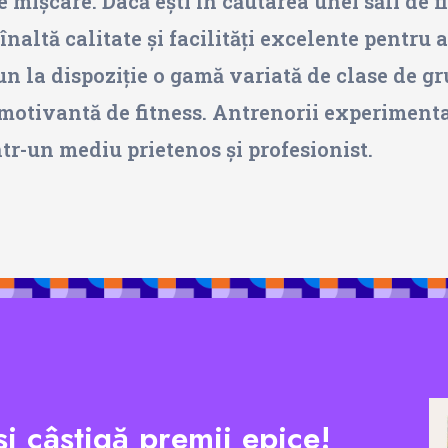
de mișcare. Dacă ești în căutarea unei săli de 
naltă calitate și facilități excelente pentru 
n la dispoziție o gamă variată de clase de gru
motivantă de fitness. Antrenorii experimentați
într-un mediu prietenos și profesionist.
și câștigă premii epice!