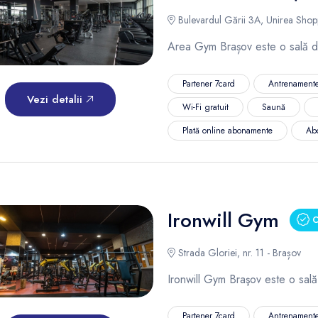
Bulevardul Gării 3A, Unirea Shop
Area Gym Brașov este o sală de
Partener 7card
Antrenamente
Vezi detalii
Wi-Fi gratuit
Saună
Plată online abonamente
Ab
Ironwill Gym
Cl
Strada Gloriei, nr. 11 - Brașov
Ironwill Gym Braşov este o sală
Partener 7card
Antrenamente