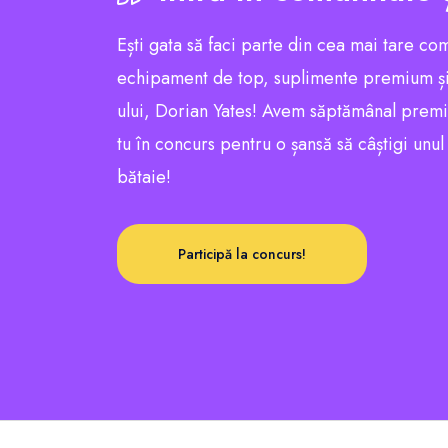
Ești gata să faci parte din cea mai tare co
echipament de top, suplimente premium și
ului, Dorian Yates! Avem săptămânal premii e
tu în concurs pentru o șansă să câștigi unu
bătaie!
Participă la concurs!