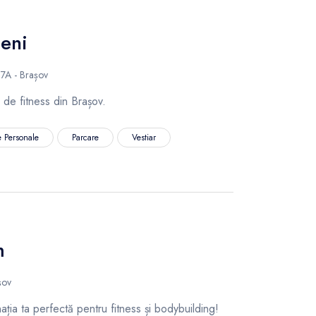
eni
27A - Brașov
 de fitness din Brașov.
 Personale
Parcare
Vestiar
m
șov
ția ta perfectă pentru fitness și bodybuilding!