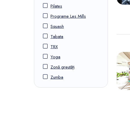
Pilates
Programe Les Mills
Squash
Tabata
TRX
Yoga
Zonă greutăți
Zumba