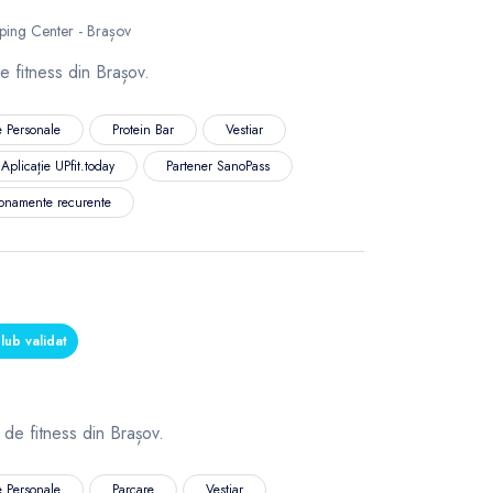
ping Center - Brașov
 fitness din Brașov.
 Personale
Protein Bar
Vestiar
Aplicație UPfit.today
Partener SanoPass
onamente recurente
ub validat
 de fitness din Brașov.
 Personale
Parcare
Vestiar