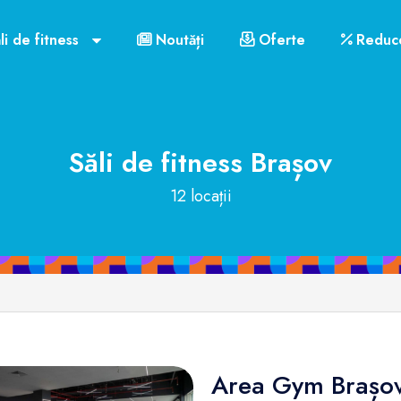
li de fitness
Noutăți
Oferte
Reduce
Săli de fitness
Brașov
12 locații
Area Gym Brașo