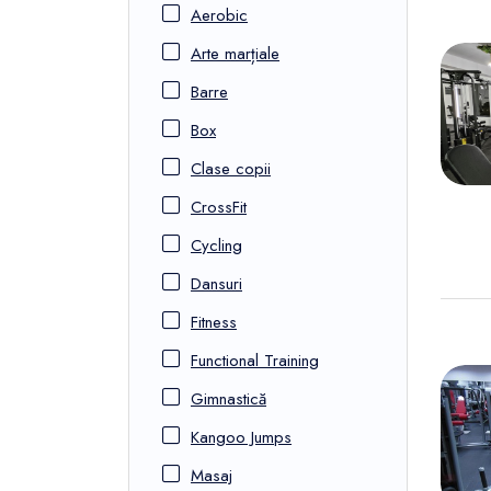
Aerobic
Arte marțiale
Barre
Box
Clase copii
CrossFit
Cycling
Dansuri
Fitness
Functional Training
Gimnastică
Kangoo Jumps
Masaj