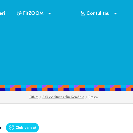
ri
FitZOOM
Contul tău
FitNet
/
Săli de fitness din România
/ Brașov
v
Club validat