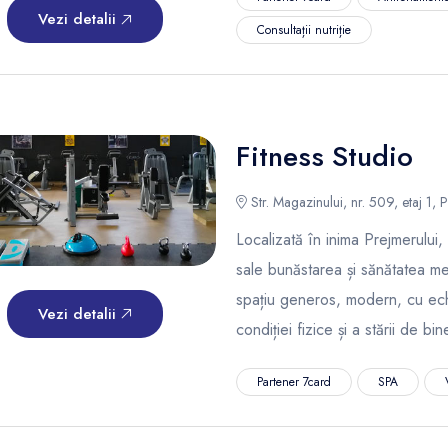
Vezi detalii
Consultații nutriție
Fitness Studio
Str. Magazinului, nr. 509, etaj 1, 
Localizată în inima Prejmerului,
sale bunăstarea și sănătatea me
spațiu generos, modern, cu ec
Vezi detalii
condiției fizice și a stării de bi
Partener 7card
SPA