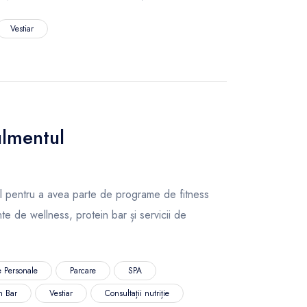
Vestiar
ulmentul
l pentru a avea parte de programe de fitness
e de wellness, protein bar și servicii de
 Personale
Parcare
SPA
n Bar
Vestiar
Consultații nutriție