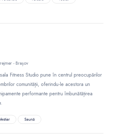
Prejmer - Brașov
 sala Fitness Studio pune în centrul preocupărilor
mbrilor comunității, oferindu-le acestora un
hipamente performante pentru îmbunătățirea
ne.
Vestiar
Saună