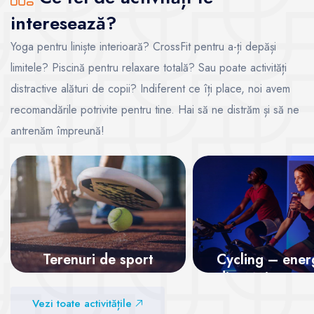
interesează?
Yoga pentru liniște interioară? CrossFit pentru a-ți depăși
limitele? Piscină pentru relaxare totală? Sau poate activități
distractive alături de copii? Indiferent ce îți place, noi avem
recomandările potrivite pentru tine. Hai să ne distrăm și să ne
antrenăm împreună!
Terenuri de sport
Cycling – energ
distracție pe p
Vezi sălile
Vezi toate activitățile