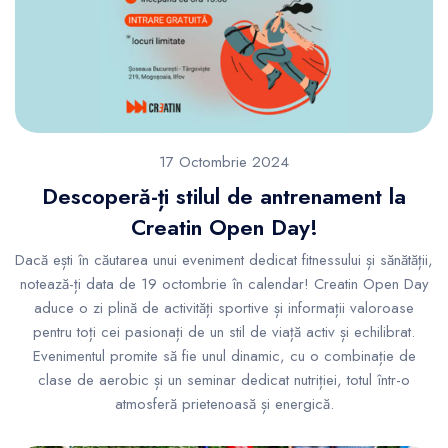
17 Octombrie 2024
Descoperă-ți stilul de antrenament la
Creatin Open Day!
Dacă ești în căutarea unui eveniment dedicat fitnessului și sănătății,
notează-ți data de 19 octombrie în calendar! Creatin Open Day
aduce o zi plină de activități sportive și informații valoroase
pentru toți cei pasionați de un stil de viață activ și echilibrat.
Evenimentul promite să fie unul dinamic, cu o combinație de
clase de aerobic și un seminar dedicat nutriției, totul într-o
atmosferă prietenoasă și energică.