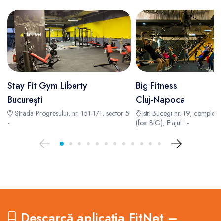
Stay Fit Gym Liberty
Big Fitness
București
Cluj-Napoca
Strada Progresului, nr. 151-171, sector 5
str. Bucegi nr. 19, complex
-
(fost BIG), Etajul I -
Descarcă aplicația FitNet –