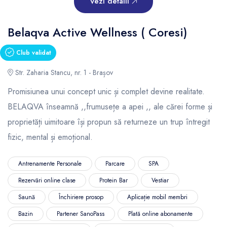
Vezi detalii
Belaqva Active Wellness ( Coresi)
Club validat
Str. Zaharia Stancu, nr. 1 - Brașov
Promisiunea unui concept unic și complet devine realitate.
BELAQVA înseamnă ,,frumusețe a apei ,, ale cărei forme și
proprietăți uimitoare își propun să returneze un trup întregit
fizic, mental și emoțional.
Antrenamente Personale
Parcare
SPA
Rezervări online clase
Protein Bar
Vestiar
Saună
Închiriere prosop
Aplicație mobil membri
Bazin
Partener SanoPass
Plată online abonamente