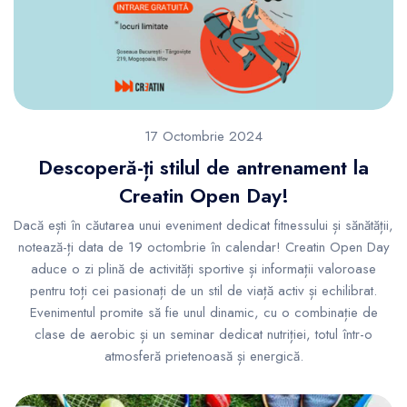
17 Octombrie 2024
Descoperă-ți stilul de antrenament la
Creatin Open Day!
Dacă ești în căutarea unui eveniment dedicat fitnessului și sănătății,
notează-ți data de 19 octombrie în calendar! Creatin Open Day
aduce o zi plină de activități sportive și informații valoroase
pentru toți cei pasionați de un stil de viață activ și echilibrat.
Evenimentul promite să fie unul dinamic, cu o combinație de
clase de aerobic și un seminar dedicat nutriției, totul într-o
atmosferă prietenoasă și energică.