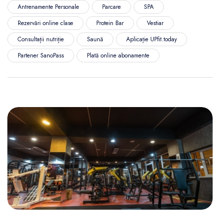
Antrenamente Personale
Parcare
SPA
Rezervări online clase
Protein Bar
Vestiar
Consultații nutriție
Saună
Aplicație UPfit.today
Partener SanoPass
Plată online abonamente