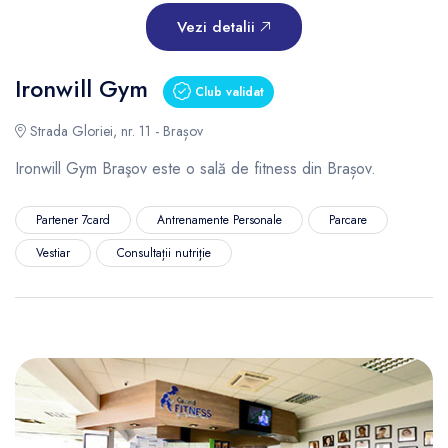
Vezi detalii
Ironwill Gym
Club validat
Strada Gloriei, nr. 11 - Brașov
Ironwill Gym Braşov este o sală de fitness din Brașov.
Partener 7card
Antrenamente Personale
Parcare
Vestiar
Consultații nutriție