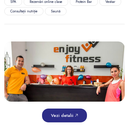
SPA
Rezervări online clase
Protein Bar
Vestiar
Consultații nutriție
Saună
Vezi detalii