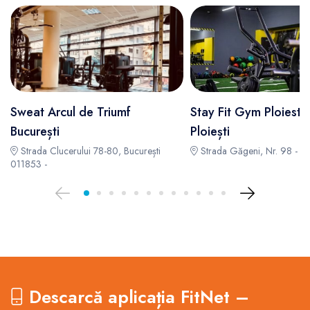
Sweat Arcul de Triumf
Stay Fit Gym Ploiesti
București
Ploiești
Strada Clucerului 78-80, București
Strada Găgeni, Nr. 98 -
011853 -
Descarcă aplicația FitNet –