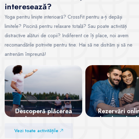
interesează?
Yoga pentru liniște interioară? CrossFit pentru a-ți depăși
limitele? Piscină pentru relaxare totală? Sau poate activități
distractive alături de copii? Indiferent ce îți place, noi avem
recomandările potrivite pentru tine. Hai să ne distrăm și să ne
antrenăm împreună!
Descoperă plăcerea
Rezervări onli
de a juca tenis
locul tău la cl
garantat!
Vezi toate activitățile
Vezi sălile