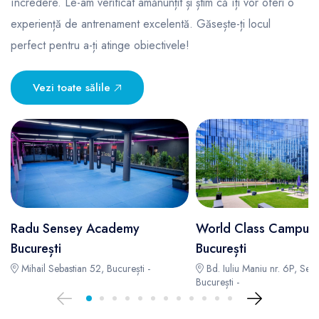
încredere. Le-am verificat amănunțit și știm că îți vor oferi o
experiență de antrenament excelentă. Găsește-ți locul
perfect pentru a-ți atinge obiectivele!
Vezi toate sălile
Radu Sensey Academy
World Class Campus
București
București
Mihail Sebastian 52, București -
Bd. Iuliu Maniu nr. 6P, Sect
București -