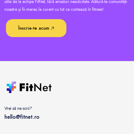
utile de la echipa FitNet, fără emailuri nesolicitate. Alătură-te comunității
noastre și fii mereu la curent cu tot ce contează în fitness!
Înscrie-te acum
Vrei să ne scrii?
hello@fitnet.ro