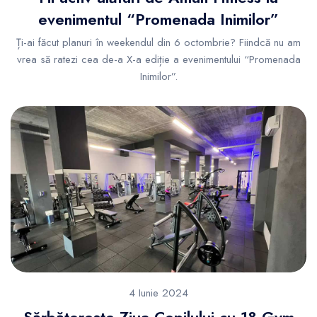
evenimentul “Promenada Inimilor”
Ți-ai făcut planuri în weekendul din 6 octombrie? Fiindcă nu am
vrea să ratezi cea de-a X-a ediție a evenimentului “Promenada
Inimilor”.
4 Iunie 2024
Sărbătorește Ziua Copilului cu 18 Gym