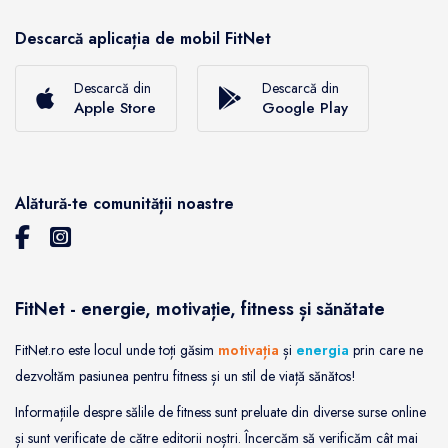
Descarcă aplicația de mobil FitNet
Descarcă din
Descarcă din
Apple Store
Google Play
Alătură-te comunității noastre
FitNet - energie, motivație, fitness și sănătate
FitNet.ro este locul unde toți găsim
motivația
și
energia
prin care ne
dezvoltăm pasiunea pentru fitness și un stil de viață sănătos!
Informațiile despre sălile de fitness sunt preluate din diverse surse online
și sunt verificate de către editorii noștri. Încercăm să verificăm cât mai