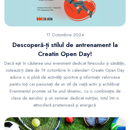
17 Octombrie 2024
Descoperă-ți stilul de antrenament la
Creatin Open Day!
Dacă ești în căutarea unui eveniment dedicat fitnessului și sănătății,
notează-ți data de 19 octombrie în calendar! Creatin Open Day
aduce o zi plină de activități sportive și informații valoroase
pentru toți cei pasionați de un stil de viață activ și echilibrat.
Evenimentul promite să fie unul dinamic, cu o combinație de
clase de aerobic și un seminar dedicat nutriției, totul într-o
atmosferă prietenoasă și energică.