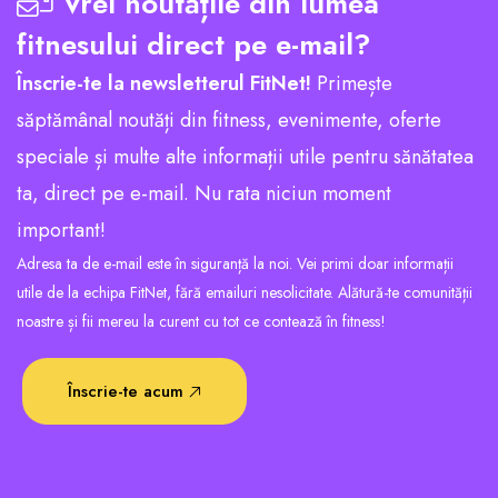
Vrei noutățile din lumea
fitnesului direct pe e-mail?
Înscrie-te la newsletterul FitNet!
Primește
săptămânal noutăți din fitness, evenimente, oferte
speciale și multe alte informații utile pentru sănătatea
ta, direct pe e-mail. Nu rata niciun moment
important!
Adresa ta de e-mail este în siguranță la noi. Vei primi doar informații
utile de la echipa FitNet, fără emailuri nesolicitate. Alătură-te comunității
noastre și fii mereu la curent cu tot ce contează în fitness!
Înscrie-te acum