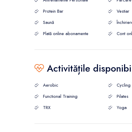
Antrenamente Personale
Parcare
Protein Bar
Vestiar
Saună
Închirie
Plată online abonamente
Cont on
Activitățile disponibi
Aerobic
Cycling
Functional Training
Pilates
TRX
Yoga