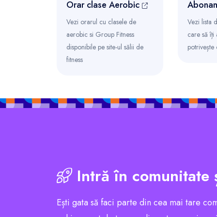
Orar clase Aerobic
Abonam
Vezi orarul cu clasele de
Vezi lista
aerobic si Group Fitness
care să îți
disponibile pe site-ul sălii de
potrivește
fitness
Intră în comunitate 
Ești gata să faci parte din cea mai tare co