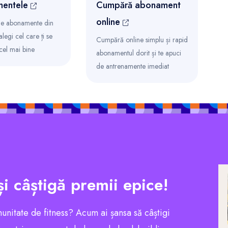
entele
Cumpără abonament
online
 de abonamente din
 alegi cel care ți se
Cumpără online simplu și rapid
 cel mai bine
abonamentul dorit și te apuci
de antrenamente imediat
și câștigă premii epice!
munitate de fitness? Acum ai șansa să câștigi