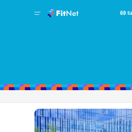
Despre
Servicii
Activități
Aplicație de
Bun venit!
Să
Săli de fitness
Săli de fitness
FitZOOM
Contul tău
Noutăți
Săli de fitness
FitZOOM
Intră în cont
Oferte
Rețele de săli de fitness
Virtual Trainer
Fă-ți cont
Reduceri
Activități
Tips&Inspo
Aplicația de mobil
Orar clase
Lifestyle
FitZOOM
FitMap
Foodie
Contul tău