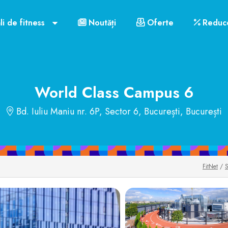
 mobil
Link-uri utile
Contact
Orar funcționare
li de fitness
Noutăți
Oferte
Reduce
US$72
World Class Campus 6
Bd. Iuliu Maniu nr. 6P, Sector 6, București, București
FitNet
/
S