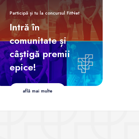
Participă și tu la concursul FitNet
Intră în
comunitate și
câștigă premii
epice!
află mai multe