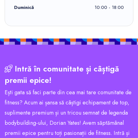
Duminică
10:00 - 18:00
Intră în comunitate și câștigă
premii epice!
Ești gata să faci parte din cea mai tare comunitate de
fitness? Acum ai șansa să câștigi echipament de top,
suplimente premium și un tricou semnat de legenda
bodybuilding-ului, Dorian Yates! Avem săptămânal
premii epice pentru toți pasionații de fitness. Intră și