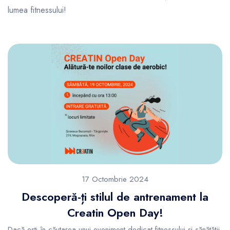
lumea fitnessului!
17 Octombrie 2024
Descoperă-ți stilul de antrenament la
Creatin Open Day!
Dacă ești în căutarea unui eveniment dedicat fitnessului și sănătății,