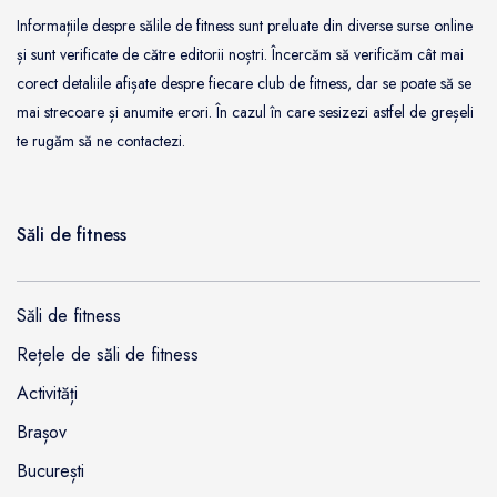
Informațiile despre sălile de fitness sunt preluate din diverse surse online
și sunt verificate de către editorii noștri. Încercăm să verificăm cât mai
corect detaliile afișate despre fiecare club de fitness, dar se poate să se
mai strecoare și anumite erori. În cazul în care sesizezi astfel de greșeli
te rugăm să ne contactezi.
Săli de fitness
Săli de fitness
Rețele de săli de fitness
Activități
Brașov
București