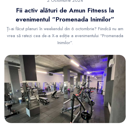
2 Octombrie 2024
Fii activ alături de Amun Fitness la
evenimentul “Promenada Inimilor”
Ți-ai făcut planuri în weekendul din 6 octombrie? Fiindcă nu am
vrea să ratezi cea de-a X-a ediție a evenimentului “Promenada
Inimilor”.