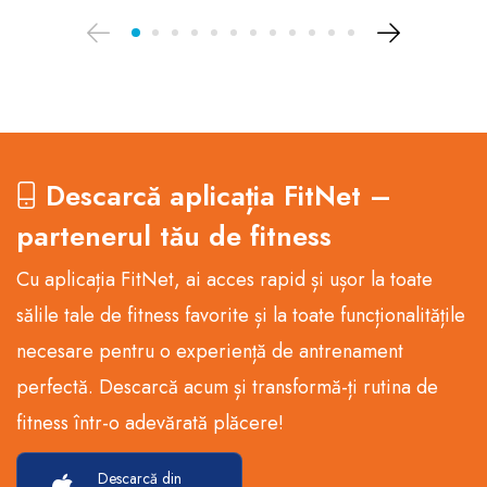
Descarcă aplicația FitNet –
partenerul tău de fitness
Cu aplicația FitNet, ai acces rapid și ușor la toate
sălile tale de fitness favorite și la toate funcționalitățile
necesare pentru o experiență de antrenament
perfectă. Descarcă acum și transformă-ți rutina de
fitness într-o adevărată plăcere!
Descarcă din