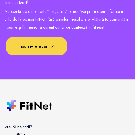
important!
Adresa ta de e-mail este în siguranță la noi. Vei primi doar informații
utile de la echipa FitNet, fără emailuri nesolicitate. Alătură-te comunității
noastre și fii mereu la curent cu tot ce contează în fitness!
Înscrie-te acum
Vrei să ne scrii?