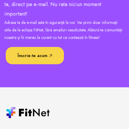
ta, direct pe e-mail. Nu rata niciun moment
important!
Adresa ta de e-mail este în siguranță la noi. Vei primi doar informații
utile de la echipa FitNet, fără emailuri nesolicitate. Alătură-te comunității
noastre și fii mereu la curent cu tot ce contează în fitness!
Înscrie-te acum