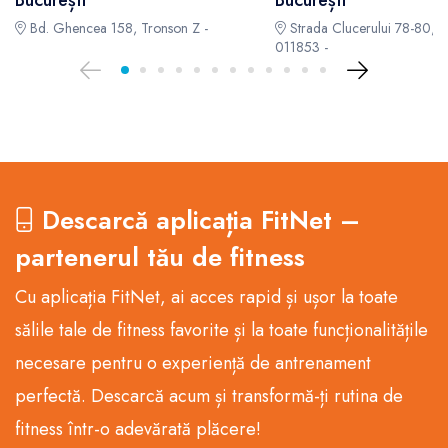
București
București
Bd. Ghencea 158, Tronson Z -
Strada Clucerului 78-80, B
011853 -
Descarcă aplicația FitNet –
partenerul tău de fitness
Cu aplicația FitNet, ai acces rapid și ușor la toate
sălile tale de fitness favorite și la toate funcționalitățile
necesare pentru o experiență de antrenament
perfectă. Descarcă acum și transformă-ți rutina de
fitness într-o adevărată plăcere!