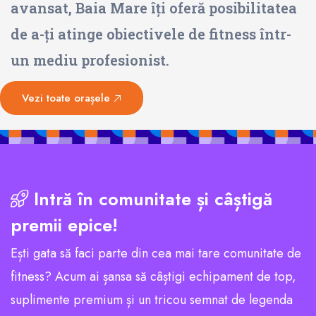
avansat, Baia Mare îți oferă posibilitatea
de a-ți atinge obiectivele de fitness într-
un mediu profesionist.
Vezi toate orașele
Intră în comunitate și câștigă
premii epice!
Ești gata să faci parte din cea mai tare comunitate de
fitness? Acum ai șansa să câștigi echipament de top,
suplimente premium și un tricou semnat de legenda