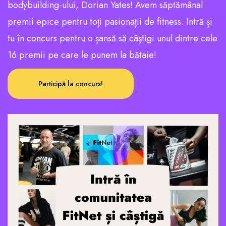
bodybuilding-ului, Dorian Yates! Avem săptămânal
premii epice pentru toți pasionații de fitness. Intră și
tu în concurs pentru o șansă să câștigi unul dintre cele
16 premii pe care le punem la bătaie!
Participă la concurs!