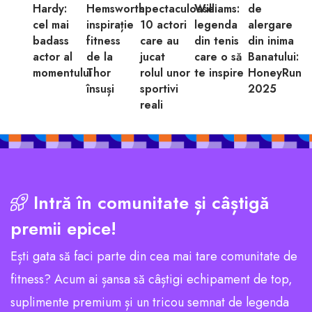
Hardy:
Hemsworth:
spectaculoase:
Williams:
de
cel mai
inspirație
10 actori
legenda
alergare
badass
fitness
care au
din tenis
din inima
actor al
de la
jucat
care o să
Banatului:
momentului
Thor
rolul unor
te inspire
HoneyRun
însuși
sportivi
2025
reali
Intră în comunitate și câștigă
premii epice!
Ești gata să faci parte din cea mai tare comunitate de
fitness? Acum ai șansa să câștigi echipament de top,
suplimente premium și un tricou semnat de legenda