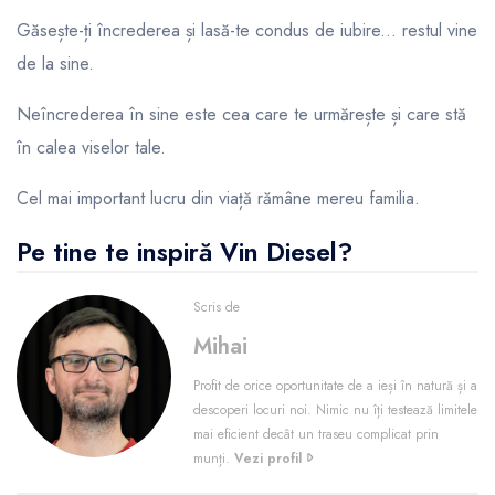
Găsește-ți încrederea și lasă-te condus de iubire... restul vine
de la sine.
Neîncrederea în sine este cea care te urmărește și care stă
în calea viselor tale.
Cel mai important lucru din viață rămâne mereu familia.
Pe tine te inspiră Vin Diesel?
Scris de
Mihai
Profit de orice oportunitate de a ieși în natură și a
descoperi locuri noi. Nimic nu îți testează limitele
mai eficient decât un traseu complicat prin
munți.
Vezi profil