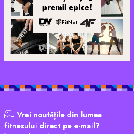
Vrei noutățile din lumea
fitnesului direct pe e-mail?