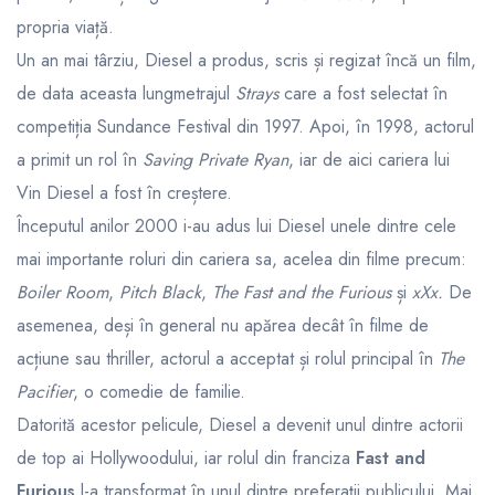
propria viață.
Un an mai târziu, Diesel a produs, scris și regizat încă un film,
de data aceasta lungmetrajul
Strays
care a fost selectat în
competiția Sundance Festival din 1997. Apoi, în 1998, actorul
a primit un rol în
Saving Private Ryan
, iar de aici cariera lui
Vin Diesel a fost în creștere.
Începutul anilor 2000 i-au adus lui Diesel unele dintre cele
mai importante roluri din cariera sa, acelea din filme precum:
Boiler Room
,
Pitch Black
,
The Fast and the Furious
și
xXx.
De
asemenea, deși în general nu apărea decât în filme de
acțiune sau thriller, actorul a acceptat și rolul principal în
The
Pacifier
, o comedie de familie.
Datorită acestor pelicule, Diesel a devenit unul dintre actorii
de top ai Hollywoodului, iar rolul din franciza
Fast and
Furious
l-a transformat în unul dintre preferații publicului. Mai