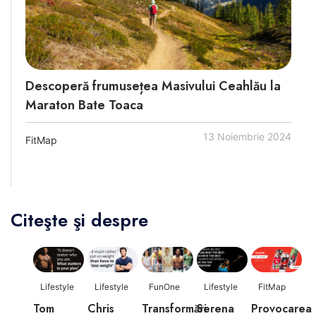
Descoperă frumusețea Masivului Ceahlău la
Maraton Bate Toaca
13 Noiembrie 2024
FitMap
Citeşte şi despre
Lifestyle
Lifestyle
FunOne
Lifestyle
FitMap
Tom
Chris
Transformări
Serena
Provocarea