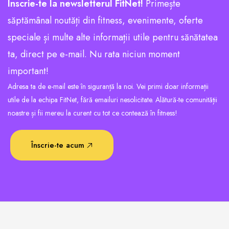
Înscrie-te la newsletterul FitNet!
Primește
săptămânal noutăți din fitness, evenimente, oferte
speciale și multe alte informații utile pentru sănătatea
ta, direct pe e-mail. Nu rata niciun moment
important!
Adresa ta de e-mail este în siguranță la noi. Vei primi doar informații
utile de la echipa FitNet, fără emailuri nesolicitate. Alătură-te comunității
noastre și fii mereu la curent cu tot ce contează în fitness!
Înscrie-te acum