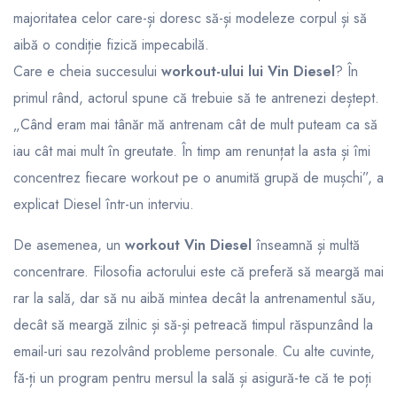
majoritatea celor care-și doresc să-și modeleze corpul și să
aibă o condiție fizică impecabilă.
Care e cheia succesului
workout-ului lui Vin Diesel
? În
primul rând, actorul spune că trebuie să te antrenezi deștept.
„Când eram mai tânăr mă antrenam cât de mult puteam ca să
iau cât mai mult în greutate. În timp am renunțat la asta și îmi
concentrez fiecare workout pe o anumită grupă de mușchi”, a
explicat Diesel într-un interviu.
De asemenea, un
workout Vin Diesel
înseamnă și multă
concentrare. Filosofia actorului este că preferă să meargă mai
rar la sală, dar să nu aibă mintea decât la antrenamentul său,
decât să meargă zilnic și să-și petreacă timpul răspunzând la
email-uri sau rezolvând probleme personale. Cu alte cuvinte,
fă-ți un program pentru mersul la sală și asigură-te că te poți