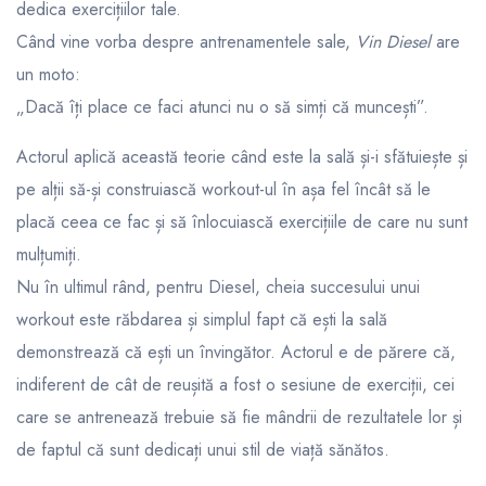
dedica exercițiilor tale.
Când vine vorba despre antrenamentele sale,
Vin Diesel
are
un moto:
„Dacă îți place ce faci atunci nu o să simți că muncești”.
Actorul aplică această teorie când este la sală și-i sfătuiește și
pe alții să-și construiască workout-ul în așa fel încât să le
placă ceea ce fac și să înlocuiască exercițiile de care nu sunt
mulțumiți.
Nu în ultimul rând, pentru Diesel, cheia succesului unui
workout este răbdarea și simplul fapt că ești la sală
demonstrează că ești un învingător. Actorul e de părere că,
indiferent de cât de reușită a fost o sesiune de exerciții, cei
care se antrenează trebuie să fie mândrii de rezultatele lor și
de faptul că sunt dedicați unui stil de viață sănătos.