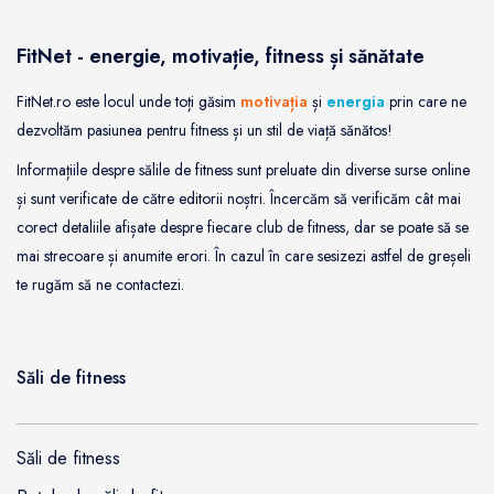
FitNet - energie, motivație, fitness și sănătate
FitNet.ro este locul unde toți găsim
motivația
și
energia
prin care ne
dezvoltăm pasiunea pentru fitness și un stil de viață sănătos!
Informațiile despre sălile de fitness sunt preluate din diverse surse online
și sunt verificate de către editorii noștri. Încercăm să verificăm cât mai
corect detaliile afișate despre fiecare club de fitness, dar se poate să se
mai strecoare și anumite erori. În cazul în care sesizezi astfel de greșeli
te rugăm să ne contactezi.
Săli de fitness
Săli de fitness