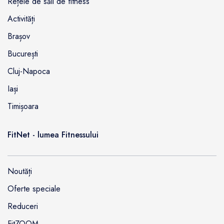
Rețele de săli de fitness
Activități
Brașov
București
Cluj-Napoca
Iași
Timișoara
FitNet - lumea Fitnessului
Noutăți
Oferte speciale
Reduceri
FitZOOM