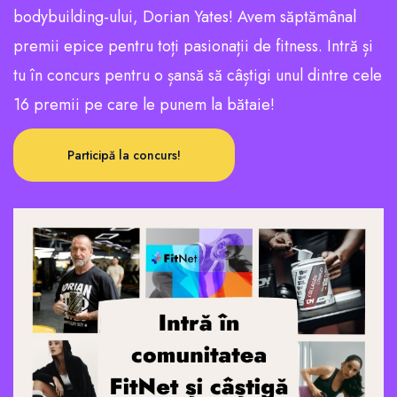
bodybuilding-ului, Dorian Yates! Avem săptămânal
premii epice pentru toți pasionații de fitness. Intră și
tu în concurs pentru o șansă să câștigi unul dintre cele
16 premii pe care le punem la bătaie!
Participă la concurs!