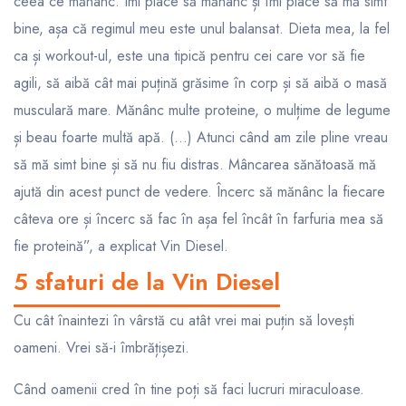
ceea ce mănânc. Îmi place să mănânc și îmi place să mă simt
bine, așa că regimul meu este unul balansat. Dieta mea, la fel
ca și workout-ul, este una tipică pentru cei care vor să fie
agili, să aibă cât mai puțină grăsime în corp și să aibă o masă
musculară mare. Mănânc multe proteine, o mulțime de legume
și beau foarte multă apă. (...) Atunci când am zile pline vreau
să mă simt bine și să nu fiu distras. Mâncarea sănătoasă mă
ajută din acest punct de vedere. Încerc să mănânc la fiecare
câteva ore și încerc să fac în așa fel încât în farfuria mea să
fie proteină”, a explicat Vin Diesel.
5 sfaturi de la Vin Diesel
Cu cât înaintezi în vârstă cu atât vrei mai puțin să lovești
oameni. Vrei să-i îmbrățișezi.
Când oamenii cred în tine poți să faci lucruri miraculoase.