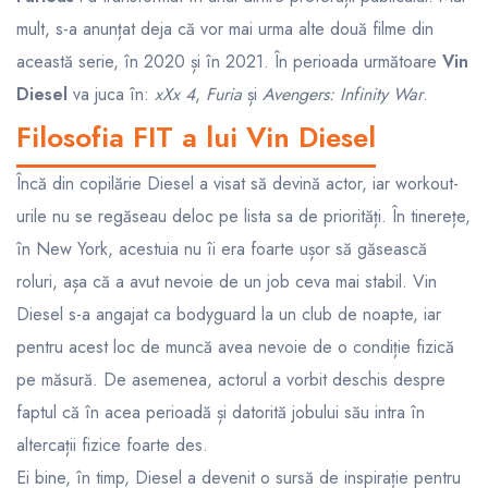
mult, s-a anunțat deja că vor mai urma alte două filme din
această serie, în 2020 și în 2021. În perioada următoare
Vin
Diesel
va juca în:
xXx 4
,
Furia
și
Avengers: Infinity War
.
Filosofia FIT a lui Vin Diesel
Încă din copilărie Diesel a visat să devină actor, iar workout-
urile nu se regăseau deloc pe lista sa de priorități. În tinerețe,
în New York, acestuia nu îi era foarte ușor să găsească
roluri, așa că a avut nevoie de un job ceva mai stabil. Vin
Diesel s-a angajat ca bodyguard la un club de noapte, iar
pentru acest loc de muncă avea nevoie de o condiție fizică
pe măsură. De asemenea, actorul a vorbit deschis despre
faptul că în acea perioadă și datorită jobului său intra în
altercații fizice foarte des.
Ei bine, în timp, Diesel a devenit o sursă de inspirație pentru