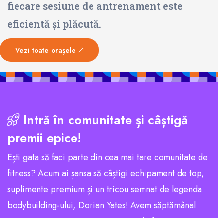
fiecare sesiune de antrenament este
eficientă și plăcută.
Vezi toate orașele
Intră în comunitate și câștigă
premii epice!
Ești gata să faci parte din cea mai tare comunitate de
fitness? Acum ai șansa să câștigi echipament de top,
suplimente premium și un tricou semnat de legenda
bodybuilding-ului, Dorian Yates! Avem săptămânal