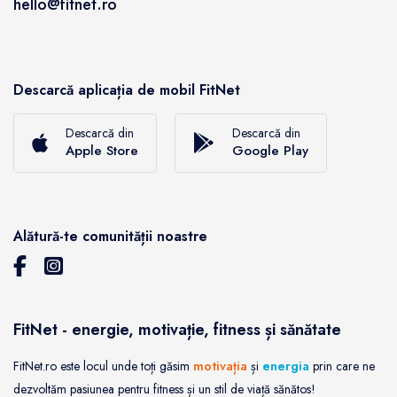
hello@fitnet.ro
Descarcă aplicația de mobil FitNet
Descarcă din
Descarcă din
Apple Store
Google Play
Alătură-te comunității noastre
FitNet - energie, motivație, fitness și sănătate
FitNet.ro este locul unde toți găsim
motivația
și
energia
prin care ne
dezvoltăm pasiunea pentru fitness și un stil de viață sănătos!