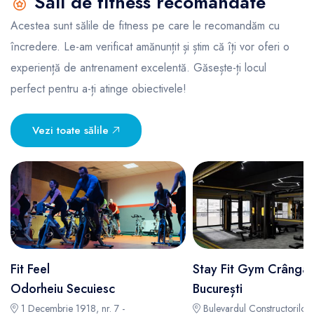
Săli de fitness recomandate
Acestea sunt sălile de fitness pe care le recomandăm cu
încredere. Le-am verificat amănunțit și știm că îți vor oferi o
experiență de antrenament excelentă. Găsește-ți locul
perfect pentru a-ți atinge obiectivele!
Vezi toate sălile
Fit Feel
Stay Fit Gym Crângaș
Odorheiu Secuiesc
București
1 Decembrie 1918, nr. 7 -
Bulevardul Constructorilor,