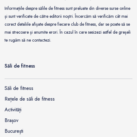
Informațiile despre sălile de fitness sunt preluate din diverse surse online
și sunt verificate de către editorii noștri. Încercăm să verificăm cât mai
corect detaliile afișate despre fiecare club de fitness, dar se poate să se
mai strecoare și anumite erori. În cazul în care sesizezi astfel de greșeli
te rugăm să ne contactezi.
Săli de fitness
Săli de fitness
Rețele de săli de fitness
Activități
Brașov
București