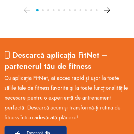
Descarcă aplicația FitNet –
partenerul tău de fitness
Cu aplicația FitNet, ai acces rapid și ușor la toate
sălile tale de fitness favorite și la toate funcționalitățile
necesare pentru o experiență de antrenament
perfectă. Descarcă acum și transformă-ți rutina de
fitness într-o adevărată plăcere!
Descarcă din