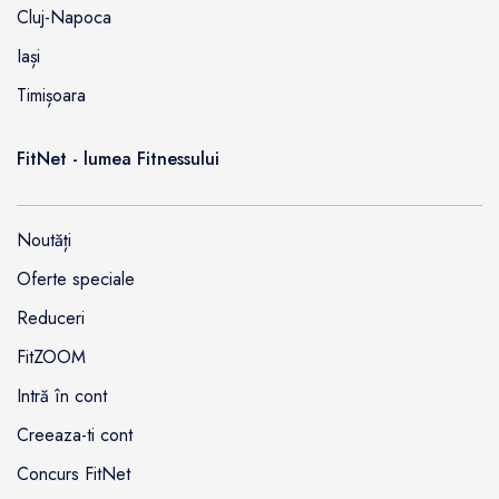
Cluj-Napoca
Iași
Timișoara
FitNet - lumea Fitnessului
Noutăți
Oferte speciale
Reduceri
FitZOOM
Intră în cont
Creeaza-ti cont
Concurs FitNet