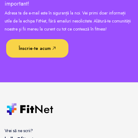
important!
Adresa ta de e-mail este în siguranță la noi. Vei primi doar informații
utile de la echipa FitNet, fără emailuri nesolicitate. Alătură-te comunității
noastre și fii mereu la curent cu tot ce contează în fitness!
Înscrie-te acum
Vrei să ne scrii?