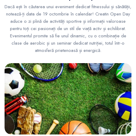
Dacă ești în căutarea unui eveniment dedicat fitnessului și sănătății,
notează-ți data de 19 octombrie în calendar! Creatin Open Day
aduce o zi plină de activități sportive și informații valoroase
pentru toți cei pasionați de un stil de viață activ și echilibrat.
Evenimentul promite să fie unul dinamic, cu o combinație de
clase de aerobic și un seminar dedicat nutriției, totul într-o
atmosferă prietenoasă și energică.