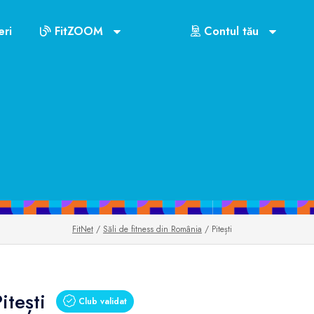
ri
FitZOOM
Contul tău
FitNet
/
Săli de fitness din România
/ Pitești
itești
Club validat