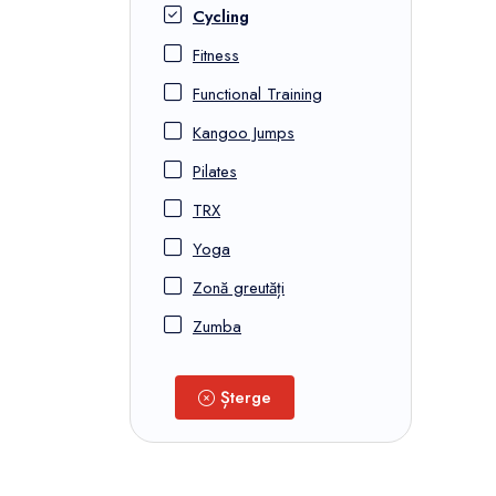
Cycling
Fitness
Functional Training
Kangoo Jumps
Pilates
TRX
Yoga
Zonă greutăți
Zumba
Șterge