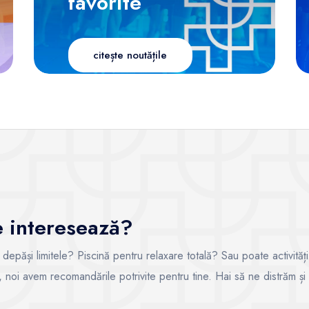
favorite
citește noutățile
te interesează?
i depăși limitele? Piscină pentru relaxare totală? Sau poate activități
ce, noi avem recomandările potrivite pentru tine. Hai să ne distrăm și