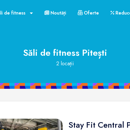
li de fitness
Noutăți
Oferte
Reduce
Săli de fitness
Pitești
2 locații
Stay Fit Central P