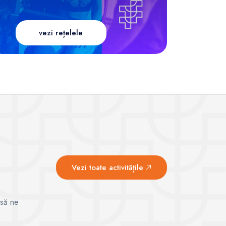
vezi rețelele
Vezi toate activitățile
 să ne