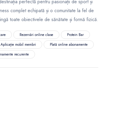
destinația perfectă pentru pasionații de sport și
tness complet echipată și o comunitate la fel de
tingă toate obiectivele de sănătate și formă fizică.
care
Rezervări online clase
Protein Bar
Aplicație mobil membri
Plată online abonamente
namente recurente