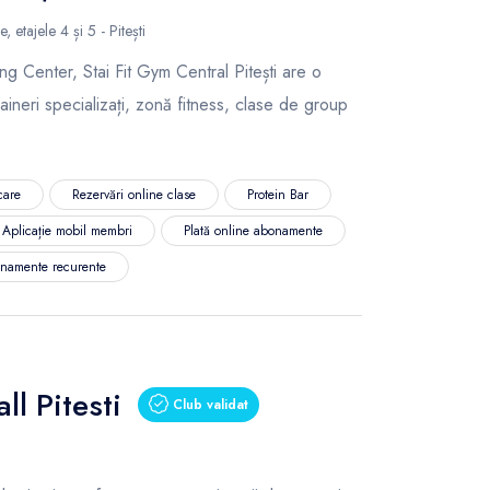
, etajele 4 și 5 - Pitești
ng Center, Stai Fit Gym Central Pitești are o
ineri specializați, zonă fitness, clase de group
care
Rezervări online clase
Protein Bar
Aplicație mobil membri
Plată online abonamente
namente recurente
ll Pitesti
Club validat
i