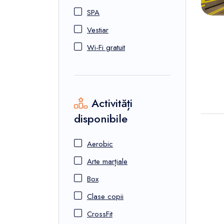
SPA
Vestiar
Wi-Fi gratuit
Activități
disponibile
Aerobic
Arte marțiale
Box
Clase copii
CrossFit