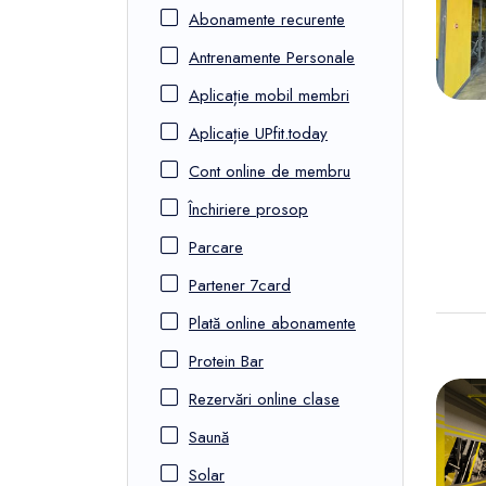
FunOne
Abonamente recurente
Antrenamente Personale
Aplicație mobil membri
Aplicație UPfit.today
Cont online de membru
Închiriere prosop
Parcare
Partener 7card
Plată online abonamente
Protein Bar
Rezervări online clase
Saună
Solar