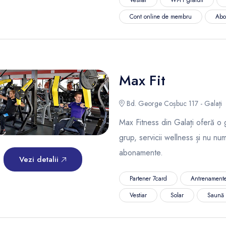
Cont online de membru
Abo
Max Fit
Bd. George Coșbuc 117 - Galați
Max Fitness din Galați oferă o 
grup, servicii wellness și nu nu
abonamente.
Vezi detalii
Partener 7card
Antrenamente
Vestiar
Solar
Saună