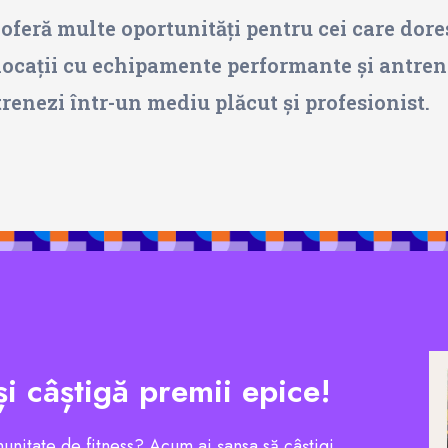
 oferă multe oportunități pentru cei care dore
 locații cu echipamente performante și antrenor
trenezi într-un mediu plăcut și profesionist.
și câștigă premii epice!
munitate de fitness? Acum ai șansa să câștigi