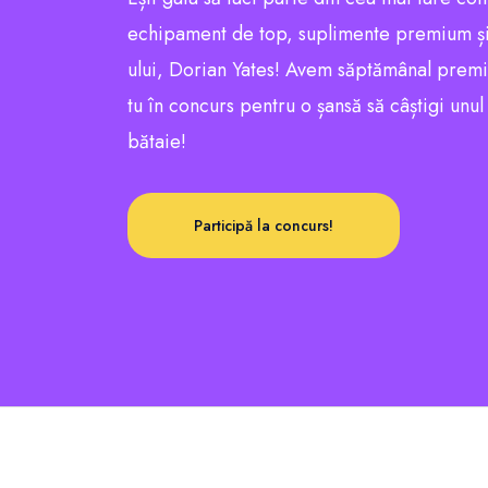
echipament de top, suplimente premium și
ului, Dorian Yates! Avem săptămânal premii e
tu în concurs pentru o șansă să câștigi unu
bătaie!
Participă la concurs!