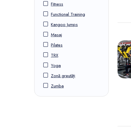
Fitness
Functional Training
Kangoo Jumps
Masaj
Pilates
TRX
Yoga
Zonă greutăți
Zumba