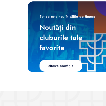
Tot ce este nou în sălile de fitness
Noutăți din
cluburile tale
favorite
citește noutățile