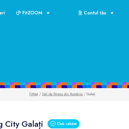
ri
FitZOOM
Contul tău
FitNet
/
Săli de fitness din România
/ Galați
 City Galați
Club validat