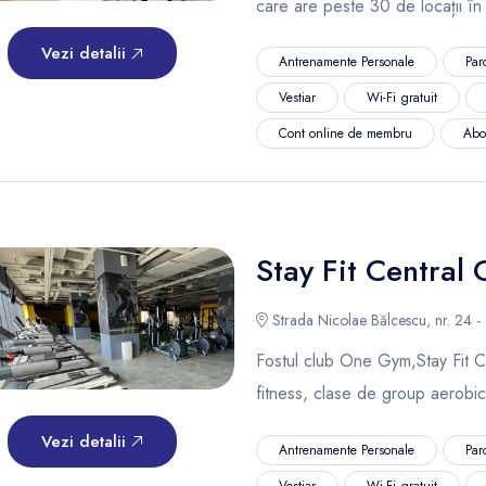
care are peste 30 de locații în
Vezi detalii
Antrenamente Personale
Par
Vestiar
Wi-Fi gratuit
Cont online de membru
Abo
Stay Fit Central 
Strada Nicolae Bălcescu, nr. 24 - 
Fostul club One Gym,Stay Fit Cen
fitness, clase de group aerobic
Vezi detalii
Antrenamente Personale
Par
Vestiar
Wi-Fi gratuit