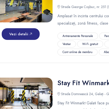
Strada George Coșbuc, nr. 251 (Sh
Amplasat în incinta centrului co
specializați, zonă fitness, clas
Vezi detalii
Antrenamente Personale
Par
Vestiar
Wi-Fi gratuit
Cont online de membru
Abo
Stay Fit Winmark
Strada Domnească 24, Galați - Ga
Stay Fit Winmarkt Galati face pa