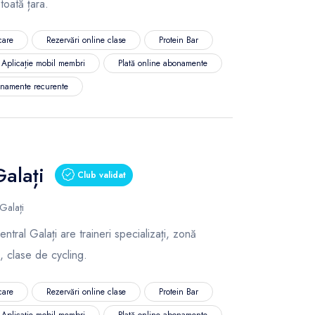
 toată țara.
care
Rezervări online clase
Protein Bar
Aplicație mobil membri
Plată online abonamente
namente recurente
Galați
Club validat
Galați
tral Galați are traineri specializați, zonă
, clase de cycling.
care
Rezervări online clase
Protein Bar
Aplicație mobil membri
Plată online abonamente