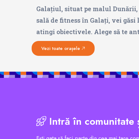
Galațiul, situat pe malul Dunării,
sală de fitness în Galați, vei găsi
atingi obiectivele. Alege să te an
Vezi toate orașele
Intră în comunitate 
Ești gata să faci parte din cea mai tare co