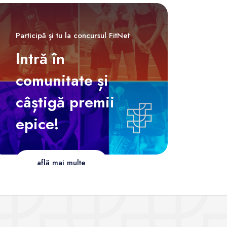
Participă și tu la concursul FitNet
Intră în
comunitate și
câștigă premii
epice!
află mai multe