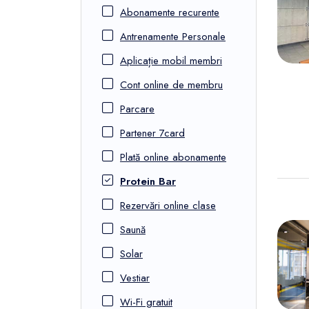
FunOne
Abonamente recurente
Antrenamente Personale
Aplicație mobil membri
Cont online de membru
Parcare
Partener 7card
Plată online abonamente
Protein Bar
Rezervări online clase
Saună
Solar
Vestiar
Wi-Fi gratuit