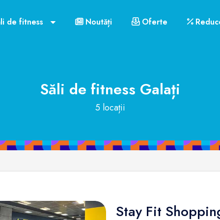
li de fitness
Noutăți
Oferte
Reduce
Săli de fitness
Galați
5 locații
Stay Fit Shopping