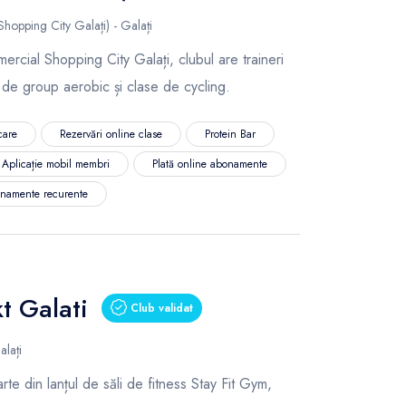
opping City Galați) - Galați
mercial Shopping City Galați, clubul are traineri
e de group aerobic și clase de cycling.
care
Rezervări online clase
Protein Bar
Aplicație mobil membri
Plată online abonamente
namente recurente
t Galati
Club validat
lați
rte din lanțul de săli de fitness Stay Fit Gym,