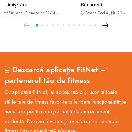
Timișoara
București
Str. Iancu Flondor nr. 12-14 -
Strada Rodiei, Nr. 29 -
Descarcă aplicația FitNet –
partenerul tău de fitness
Cu aplicația FitNet, ai acces rapid și ușor la toate
sălile tale de fitness favorite și la toate funcționalitățile
necesare pentru o experiență de antrenament
perfectă. Descarcă acum și transformă-ți rutina de
fitness într-o adevărată plăcere!