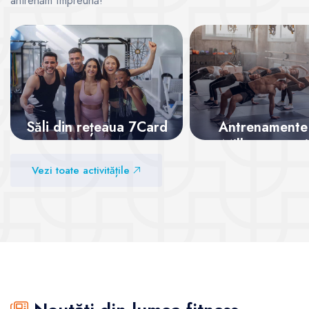
antrenăm împreună!
Săli din rețeaua 7Card
Antrenamente
Mills – energi
superlativ
Vezi sălile
Vezi toate activitățile
Vezi sălile