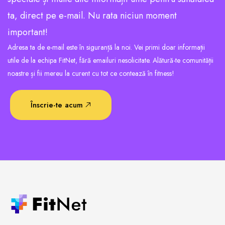
ta, direct pe e-mail. Nu rata niciun moment
important!
Adresa ta de e-mail este în siguranță la noi. Vei primi doar informații
utile de la echipa FitNet, fără emailuri nesolicitate. Alătură-te comunității
noastre și fii mereu la curent cu tot ce contează în fitness!
Înscrie-te acum