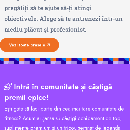
pregătiți să te ajute să-ți atingi
obiectivele. Alege să te antrenezi într-un
mediu plăcut și profesionist.
Vezi toate orașele
Intră în comunitate și câștigă
premii epice!
Ești gata să faci parte din cea mai tare comunitate de
fitness? Acum ai șansa să câștigi echipament de top,
suplimente premium și un tricou semnat de legenda