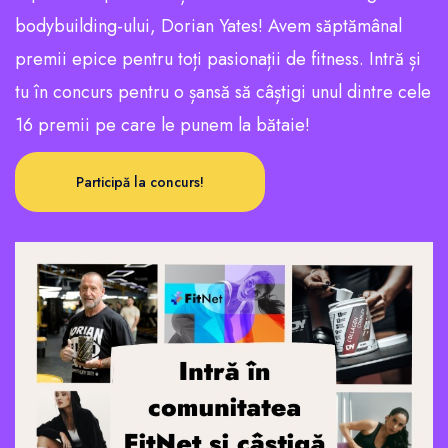
bodybuilding-ului, Dorian Yates! Avem săptămânal
premii epice pentru toți pasionații de fitness. Intră și
tu în concurs pentru o șansă să câștigi unul dintre cele
16 premii pe care le punem la bătaie!
Participă la concurs!