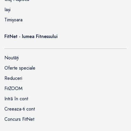
Iași
Timișoara
FitNet - lumea Fitnessului
Noutăți
Oferte speciale
Reduceri
FitZOOM
Intră în cont
Creeaza-ti cont
Concurs FitNet