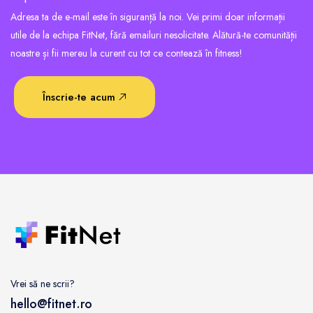
Adresa ta de e-mail este în siguranță la noi. Vei primi doar informații
utile de la echipa FitNet, fără emailuri nesolicitate. Alătură-te comunității
noastre și fii mereu la curent cu tot ce contează în fitness!
Înscrie-te acum
Vrei să ne scrii?
hello@fitnet.ro