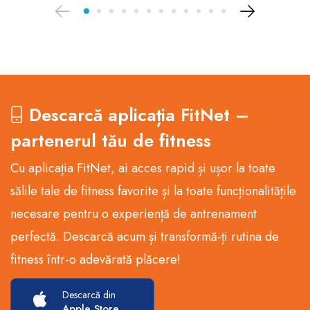
Descarcă aplicația FitNet –
partenerul tău de fitness
Cu aplicația FitNet, ai acces rapid și ușor la toate
sălile tale de fitness favorite și la toate funcționalitățile
necesare pentru o experiență de antrenament
perfectă. Descarcă acum și transformă-ți rutina de
fitness într-o adevărată plăcere!
Descarcă din
Apple Store