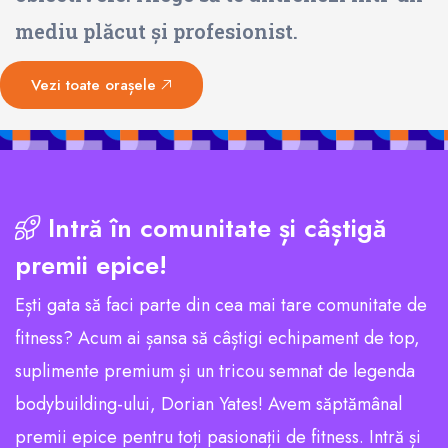
mediu plăcut și profesionist.
Vezi toate orașele
Intră în comunitate și câștigă
premii epice!
Ești gata să faci parte din cea mai tare comunitate de
fitness? Acum ai șansa să câștigi echipament de top,
suplimente premium și un tricou semnat de legenda
bodybuilding-ului, Dorian Yates! Avem săptămânal
premii epice pentru toți pasionații de fitness. Intră și