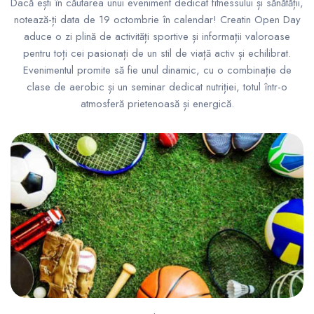
Dacă ești în căutarea unui eveniment dedicat fitnessului și sănătății,
notează-ți data de 19 octombrie în calendar! Creatin Open Day
aduce o zi plină de activități sportive și informații valoroase
pentru toți cei pasionați de un stil de viață activ și echilibrat.
Evenimentul promite să fie unul dinamic, cu o combinație de
clase de aerobic și un seminar dedicat nutriției, totul într-o
atmosferă prietenoasă și energică.