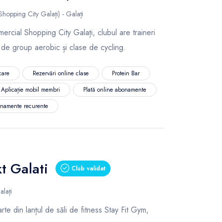
opping City Galați) - Galați
mercial Shopping City Galați, clubul are traineri
e de group aerobic și clase de cycling.
care
Rezervări online clase
Protein Bar
Aplicație mobil membri
Plată online abonamente
namente recurente
t Galati
Club validat
lați
rte din lanțul de săli de fitness Stay Fit Gym,