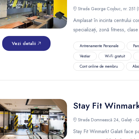
Strada George Coșbuc, nr. 251 (Sh
Amplasat în incinta centrului co
specializați, zonă fitness, clas
Vezi detalii
Antrenamente Personale
Par
Vestiar
Wi-Fi gratuit
Cont online de membru
Abo
Stay Fit Winmark
Strada Domnească 24, Galați - Ga
Stay Fit Winmarkt Galati face pa