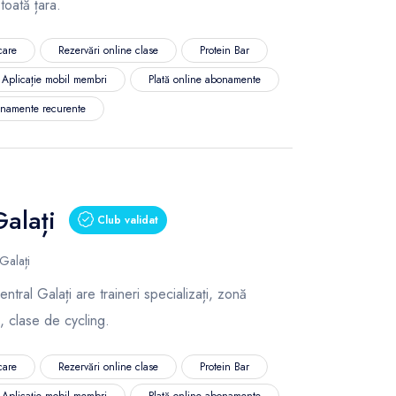
 toată țara.
care
Rezervări online clase
Protein Bar
Aplicație mobil membri
Plată online abonamente
namente recurente
Galați
Club validat
Galați
tral Galați are traineri specializați, zonă
, clase de cycling.
care
Rezervări online clase
Protein Bar
Aplicație mobil membri
Plată online abonamente