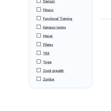
Dansuri
Fitness
Functional Training
Kangoo Jumps
Masaj
Pilates
TRX
Yoga
Zonă greutăți
Zumba