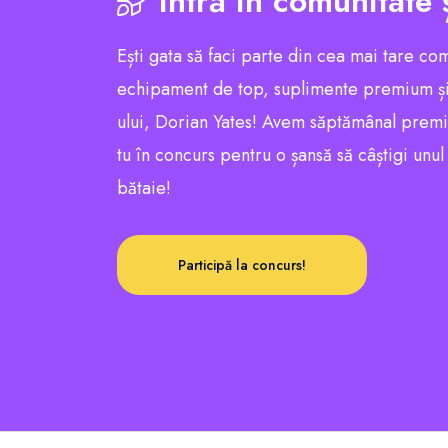
Intră în comunitate 
Ești gata să faci parte din cea mai tare co
echipament de top, suplimente premium și
ului, Dorian Yates! Avem săptămânal premii e
tu în concurs pentru o șansă să câștigi unu
bătaie!
Participă la concurs!