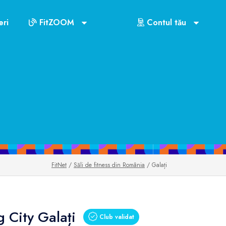
ri
FitZOOM
Contul tău
FitNet
/
Săli de fitness din România
/ Galați
 City Galați
Club validat