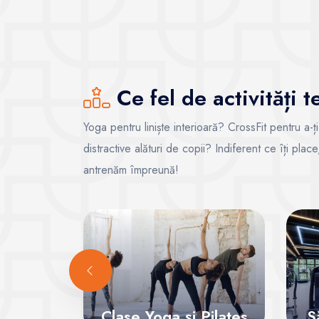
Ce fel de activități 
Yoga pentru liniște interioară? CrossFit pentru a-ț
distractive alături de copii? Indiferent ce îți pla
antrenăm împreună!
Clase Yoga și Pilates
S