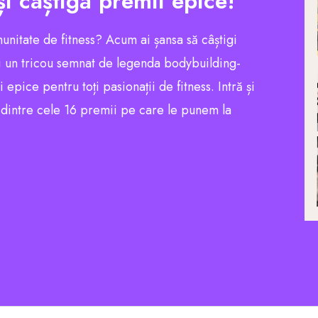
și câștigă premii epice!
munitate de fitness? Acum ai șansa să câștigi
 un tricou semnat de legenda bodybuilding-
pice pentru toți pasionații de fitness. Intră și
l dintre cele 16 premii pe care le punem la