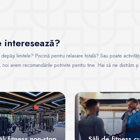
te interesează?
i depăși limitele? Piscină pentru relaxare totală? Sau poate activități
ce, noi avem recomandările potrivite pentru tine. Hai să ne distrăm și
ăli fitness non-stop
Săli de fitness c