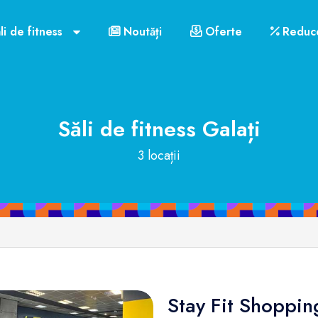
li de fitness
Noutăți
Oferte
Reduce
Săli de fitness
Galați
3 locații
Stay Fit Shopping