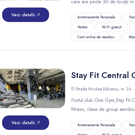
care are peste 30 de locații în
Vezi detalii
Antrenamente Personale
Par
Vestiar
Wi-Fi gratuit
Cont online de membru
Abo
Stay Fit Central 
Strada Nicolae Bălcescu, nr. 24 - 
Fostul club One Gym,Stay Fit Cen
fitness, clase de group aerobic
Vezi detalii
Antrenamente Personale
Par
Vestiar
Wi-Fi gratuit