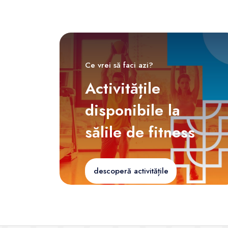
Ce vrei să faci azi?
Activitățile
disponibile la
sălile de fitness
descoperă activitățile