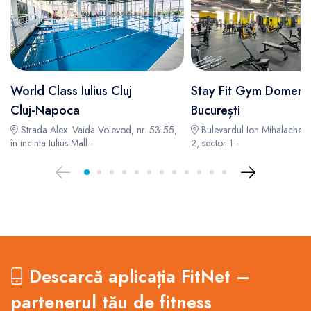
World Class Iulius Cluj
Stay Fit Gym Domenii
Cluj-Napoca
București
Strada Alex. Vaida Voievod, nr. 53-55,
Bulevardul Ion Mihalache 1
în incinta Iulius Mall -
2, sector 1 -
Descarcă aplicația FitNet –
partenerul tău de fitness