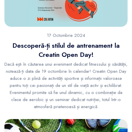
17 Octombrie 2024
Descoperă-ți stilul de antrenament la
Creatin Open Day!
Dacă ești în căutarea unui eveniment dedicat fitnessului și sănătății,
notează-ți data de 19 octombrie în calendar! Creatin Open Day
aduce o zi plină de activități sportive și informații valoroase
pentru toți cei pasionați de un stil de viață activ și echilibrat.
Evenimentul promite să fie unul dinamic, cu o combinație de
clase de aerobic și un seminar dedicat nutriției, totul într-o
atmosferă prietenoasă și energică.