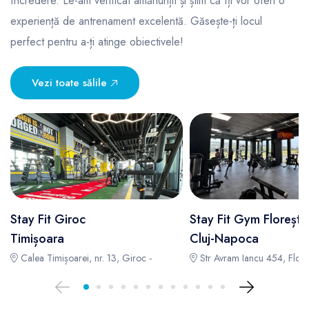
încredere. Le-am verificat amănunțit și știm că îți vor oferi o
experiență de antrenament excelentă. Găsește-ți locul
perfect pentru a-ți atinge obiectivele!
Vezi toate sălile
Stay Fit Giroc
Stay Fit Gym Florești
Timișoara
Cluj-Napoca
Calea Timișoarei, nr. 13, Giroc -
Str Avram Iancu 454, Floreș