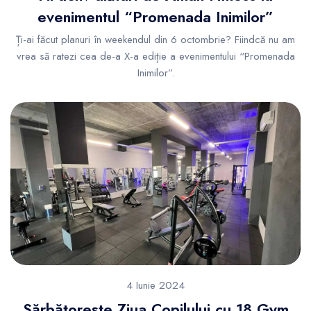
evenimentul “Promenada Inimilor”
Ți-ai făcut planuri în weekendul din 6 octombrie? Fiindcă nu am
vrea să ratezi cea de-a X-a ediție a evenimentului “Promenada
Inimilor”.
4 Iunie 2024
Sărbătorește Ziua Copilului cu 18 Gym