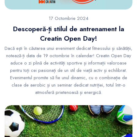
17 Octombrie 2024
Descoperă-ți stilul de antrenament la
Creatin Open Day!
Dacă ești în căutarea unui eveniment dedicat fitnessului și sănătății,
notează-ți data de 19 octombrie în calendar! Creatin Open Day
aduce o zi plină de activități sportive și informații valoroase
pentru toți cei pasionați de un stil de viață activ și echilibrat.
Evenimentul promite să fie unul dinamic, cu o combinație de
clase de aerobic și un seminar dedicat nutriției, totul într-o
atmosferă prietenoasă și energică.