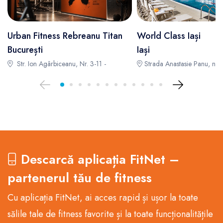
Urban Fitness Rebreanu Titan
World Class Iași
București
Iași
Str. Ion Agârbiceanu, Nr. 3-11 -
Strada Anastasie Panu, nr. 
Descarcă aplicația FitNet –
partenerul tău de fitness
Cu aplicația FitNet, ai acces rapid și ușor la toate
sălile tale de fitness favorite și la toate funcționalitățile