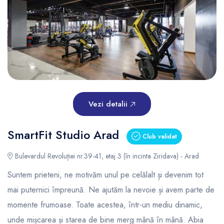
Vezi detalii
SmartFit Studio Arad
Club validat
Bulevardul Revoluției nr.39-41, etaj 3 (în incinta Ziridava) - Arad
Suntem prieteni, ne motivăm unul pe celălalt și devenim tot
mai puternici împreună. Ne ajutăm la nevoie și avem parte de
momente frumoase. Toate acestea, într-un mediu dinamic,
unde mișcarea și starea de bine merg mână în mână. Abia