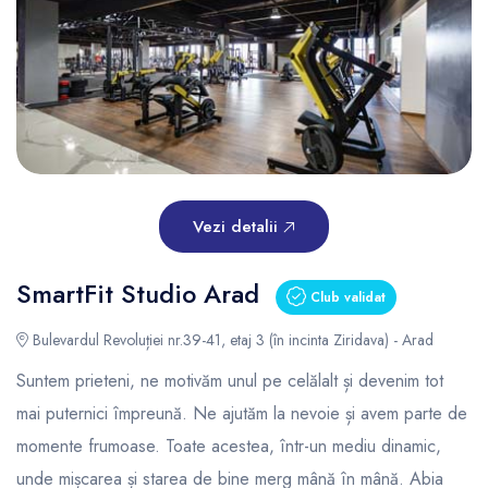
Vezi detalii
SmartFit Studio Arad
Club validat
Bulevardul Revoluției nr.39-41, etaj 3 (în incinta Ziridava) - Arad
Suntem prieteni, ne motivăm unul pe celălalt și devenim tot
mai puternici împreună. Ne ajutăm la nevoie și avem parte de
momente frumoase. Toate acestea, într-un mediu dinamic,
unde mișcarea și starea de bine merg mână în mână. Abia