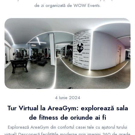
de zi organizată de WOW Events.
4 Iunie 2024
Tur Virtual la AreaGym: explorează sala
de fitness de oriunde ai fi
Explorează AreaGym din confortul casei tale cu ajutorul turului
virtual! Descoperă facilitățile moderne prin imagini 360 de grade