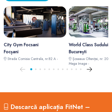
City Gym Focsani
World Class Sudului
Focșani
București
Strada Comisia Centrala, nr.82 A -
Șoseaua Olteniței, nr. 208, 
Mega Image -
Descarcă aplicația FitNet –