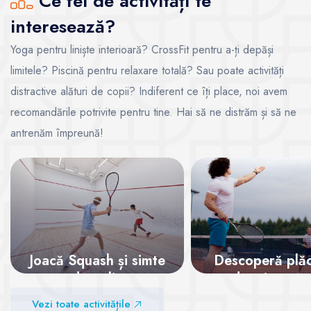
Ce fel de activități te
interesează?
Yoga pentru liniște interioară? CrossFit pentru a-ți depăși
limitele? Piscină pentru relaxare totală? Sau poate activități
distractive alături de copii? Indiferent ce îți place, noi avem
recomandările potrivite pentru tine. Hai să ne distrăm și să ne
antrenăm împreună!
Joacă Squash și simte
Descoperă plă
adrenalina
de a juca te
Vezi toate activitățile