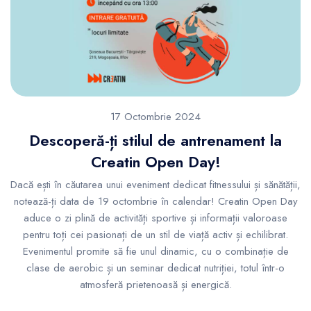
17 Octombrie 2024
Descoperă-ți stilul de antrenament la
Creatin Open Day!
Dacă ești în căutarea unui eveniment dedicat fitnessului și sănătății,
notează-ți data de 19 octombrie în calendar! Creatin Open Day
aduce o zi plină de activități sportive și informații valoroase
pentru toți cei pasionați de un stil de viață activ și echilibrat.
Evenimentul promite să fie unul dinamic, cu o combinație de
clase de aerobic și un seminar dedicat nutriției, totul într-o
atmosferă prietenoasă și energică.