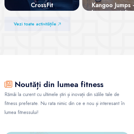
CrossFit
Kangoo Jumps - 
dansează și dist
te
Vezi sălile
Vezi toate activitățile
Vezi sălile
Noutăți din lumea fitness
Rămâi la curent cu ultimele știri și inovații din sălile tale de
fitness preferate. Nu rata nimic din ce e nou și interesant în
lumea fitnessului!