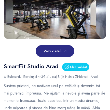
Vezi detalii
SmartFit Studio Arad
Club validat
Bulevardul Revoluției nr.39-41, etaj 3 (în incinta Ziridava) - Arad
Suntem prieteni, ne motivăm unul pe celălalt și devenim tot
mai puternici împreună. Ne ajutăm la nevoie și avem parte de
momente frumoase. Toate acestea, într-un mediu dinamic,
unde mișcarea și starea de bine merg mână în mână. Abia