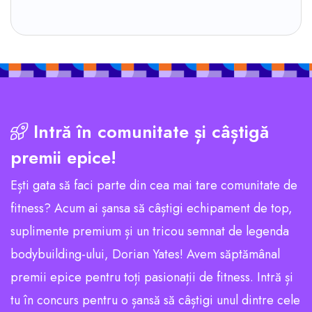
Intră în comunitate și câștigă
premii epice!
Ești gata să faci parte din cea mai tare comunitate de
fitness? Acum ai șansa să câștigi echipament de top,
suplimente premium și un tricou semnat de legenda
bodybuilding-ului, Dorian Yates! Avem săptămânal
premii epice pentru toți pasionații de fitness. Intră și
tu în concurs pentru o șansă să câștigi unul dintre cele